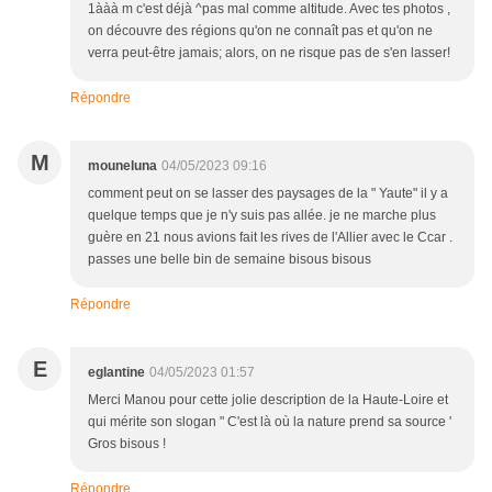
1ààà m c'est déjà ^pas mal comme altitude. Avec tes photos ,
on découvre des régions qu'on ne connaît pas et qu'on ne
verra peut-être jamais; alors, on ne risque pas de s'en lasser!
Répondre
M
mouneluna
04/05/2023 09:16
comment peut on se lasser des paysages de la " Yaute" il y a
quelque temps que je n'y suis pas allée. je ne marche plus
guère en 21 nous avions fait les rives de l'Allier avec le Ccar .
passes une belle bin de semaine bisous bisous
Répondre
E
eglantine
04/05/2023 01:57
Merci Manou pour cette jolie description de la Haute-Loire et
qui mérite son slogan " C'est là où la nature prend sa source '
Gros bisous !
Répondre