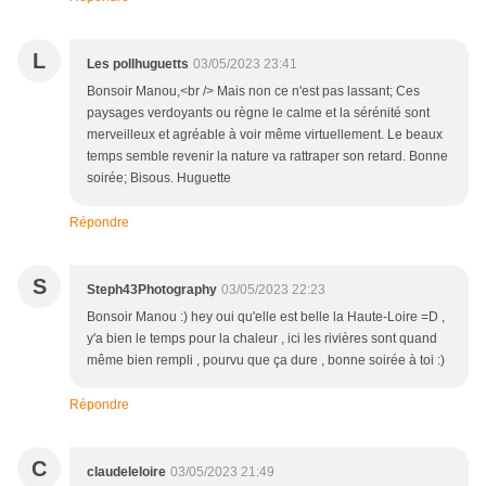
L
Les pollhuguetts
03/05/2023 23:41
Bonsoir Manou,<br /> Mais non ce n'est pas lassant; Ces
paysages verdoyants ou règne le calme et la sérénité sont
merveilleux et agréable à voir même virtuellement. Le beaux
temps semble revenir la nature va rattraper son retard. Bonne
soirée; Bisous. Huguette
Répondre
S
Steph43Photography
03/05/2023 22:23
Bonsoir Manou :) hey oui qu'elle est belle la Haute-Loire =D ,
y'a bien le temps pour la chaleur , ici les rivières sont quand
même bien rempli , pourvu que ça dure , bonne soirée à toi :)
Répondre
C
claudeleloire
03/05/2023 21:49