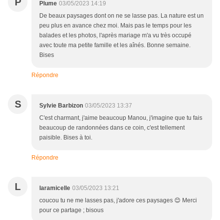
P
Plume
03/05/2023 14:19
De beaux paysages dont on ne se lasse pas. La nature est un
peu plus en avance chez moi. Mais pas le temps pour les
balades et les photos, l'après mariage m'a vu très occupé
avec toute ma petite famille et les aînés. Bonne semaine.
Bises
Répondre
S
Sylvie Barbizon
03/05/2023 13:37
C'est charmant, j'aime beaucoup Manou, j'imagine que tu fais
beaucoup de randonnées dans ce coin, c'est tellement
paisible. Bises à toi.
Répondre
L
laramicelle
03/05/2023 13:21
coucou tu ne me lasses pas, j'adore ces paysages 😊 Merci
pour ce partage ; bisous