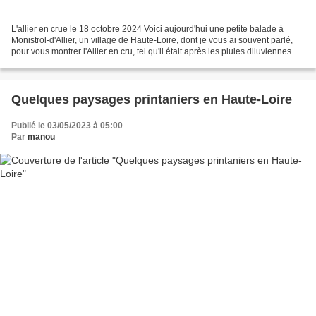
L'allier en crue le 18 octobre 2024 Voici aujourd'hui une petite balade à
Monistrol-d'Allier, un village de Haute-Loire, dont je vous ai souvent parlé,
pour vous montrer l'Allier en cru, tel qu'il était après les pluies diluviennes
tombées le 16 et le...
Quelques paysages printaniers en Haute-Loire
Publié le 03/05/2023 à 05:00
Par
manou