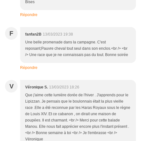
Bises
Répondre
F
fanfan2B
13/03/2023 19:38
Une belle promenade dans la campagne. C'est
reposant;Pauvre cheval tout seul dans son enclos.<br /> <br
/> Une race que je ne connaissais pas du tout. Bonne soirée
Répondre
V
Véronique S.
13/03/2023 18:26
Que j'aime cette lumière dorée de l'hiver . J'apprends pour le
Lipizzan. Je pensais que le boulonnais était la plus vieille
race .Elle a été reconnue par les Haras Royaux sous le règne
de Louis XIV. Et ce cabanon , on dirait une maison de
poupées. Il est charmant. <br /> Merci pour cette balade
Manou. Elle nous fait apprécier encore plus l'instant présent .
<br /> Bonne semaine à toi <br /> Je t'embrasse <br />
Véronique