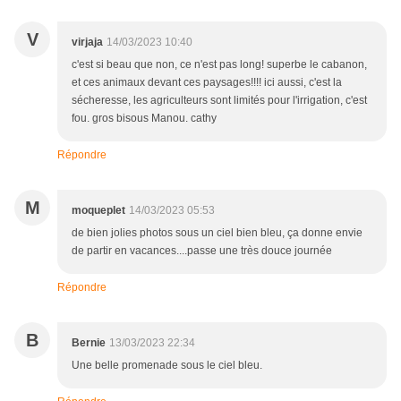
V
virjaja
14/03/2023 10:40
c'est si beau que non, ce n'est pas long! superbe le cabanon,
et ces animaux devant ces paysages!!!! ici aussi, c'est la
sécheresse, les agriculteurs sont limités pour l'irrigation, c'est
fou. gros bisous Manou. cathy
Répondre
M
moqueplet
14/03/2023 05:53
de bien jolies photos sous un ciel bien bleu, ça donne envie
de partir en vacances....passe une très douce journée
Répondre
B
Bernie
13/03/2023 22:34
Une belle promenade sous le ciel bleu.