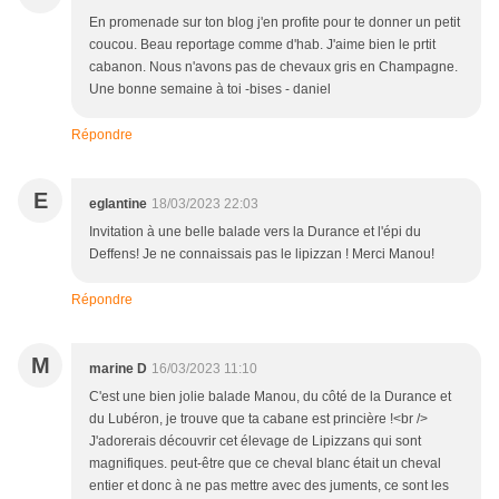
En promenade sur ton blog j'en profite pour te donner un petit
coucou. Beau reportage comme d'hab. J'aime bien le prtit
cabanon. Nous n'avons pas de chevaux gris en Champagne.
Une bonne semaine à toi -bises - daniel
Répondre
E
eglantine
18/03/2023 22:03
Invitation à une belle balade vers la Durance et l'épi du
Deffens! Je ne connaissais pas le lipizzan ! Merci Manou!
Répondre
M
marine D
16/03/2023 11:10
C'est une bien jolie balade Manou, du côté de la Durance et
du Lubéron, je trouve que ta cabane est princière !<br />
J'adorerais découvrir cet élevage de Lipizzans qui sont
magnifiques. peut-être que ce cheval blanc était un cheval
entier et donc à ne pas mettre avec des juments, ce sont les