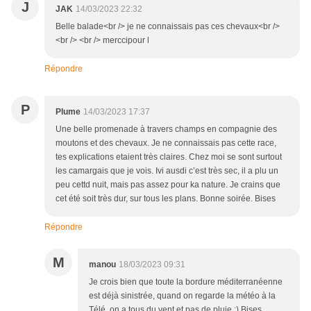
J
JAK
14/03/2023 22:32
Belle balade<br /> je ne connaissais pas ces chevaux<br />
<br /> <br /> merccipour l
Répondre
P
Plume
14/03/2023 17:37
Une belle promenade à travers champs en compagnie des
moutons et des chevaux. Je ne connaissais pas cette race,
tes explications etaient très claires. Chez moi se sont surtout
les camargais que je vois. Ivi ausdi c’est très sec, il a plu un
peu cettd nuit, mais pas assez pour ka nature. Je crains que
cet été soit très dur, sur tous les plans. Bonne soirée. Bises
Répondre
M
manou
18/03/2023 09:31
Je crois bien que toute la bordure méditerranéenne
est déjà sinistrée, quand on regarde la météo à la
Télé, on a tous du vent et pas de pluie :) Bises