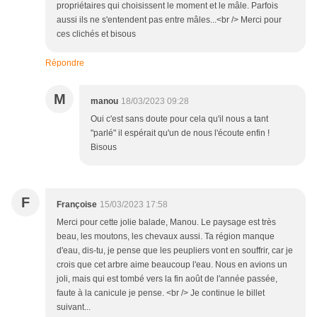
propriétaires qui choisissent le moment et le mâle. Parfois
aussi ils ne s'entendent pas entre mâles...<br /> Merci pour
ces clichés et bisous
Répondre
M
manou
18/03/2023 09:28
Oui c'est sans doute pour cela qu'il nous a tant
"parlé" il espérait qu'un de nous l'écoute enfin !
Bisous
F
Françoise
15/03/2023 17:58
Merci pour cette jolie balade, Manou. Le paysage est très
beau, les moutons, les chevaux aussi. Ta région manque
d'eau, dis-tu, je pense que les peupliers vont en souffrir, car je
crois que cet arbre aime beaucoup l'eau. Nous en avions un
joli, mais qui est tombé vers la fin août de l'année passée,
faute à la canicule je pense. <br /> Je continue le billet
suivant...