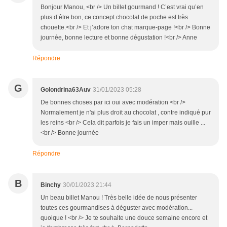
Bonjour Manou, <br /> Un billet gourmand ! C’est vrai qu’en
plus d’être bon, ce concept chocolat de poche est très
chouette.<br /> Et j’adore ton chat marque-page !<br /> Bonne
journée, bonne lecture et bonne dégustation !<br /> Anne
Répondre
G
Golondrina63Auv
31/01/2023 05:28
De bonnes choses par ici oui avec modération <br />
Normalement je n'ai plus droit au chocolat , contre indiqué pur
les reins <br /> Cela dit parfois je fais un imper mais ouille ...
<br /> Bonne journée
Répondre
B
Binchy
30/01/2023 21:44
Un beau billet Manou ! Très belle idée de nous présenter
toutes ces gourmandises à déguster avec modération...
quoique ! <br /> Je te souhaite une douce semaine encore et