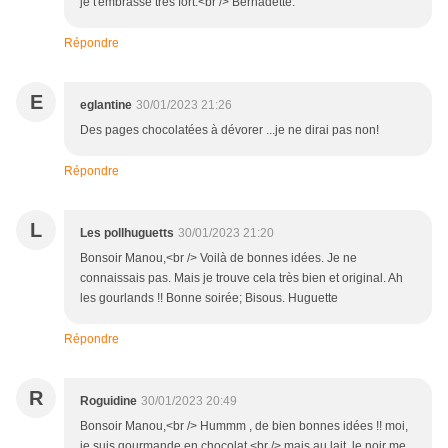
je t'embrasse très fort.<br /> Bernadette.
Répondre
E
eglantine
30/01/2023 21:26
Des pages chocolatées à dévorer ...je ne dirai pas non!
Répondre
L
Les pollhuguetts
30/01/2023 21:20
Bonsoir Manou,<br /> Voilà de bonnes idées. Je ne
connaissais pas. Mais je trouve cela très bien et original. Ah
les gourlands !! Bonne soirée; Bisous. Huguette
Répondre
R
Roguidine
30/01/2023 20:49
Bonsoir Manou,<br /> Hummm , de bien bonnes idées !! moi,
je suis gourmande en chocolat,<br /> mais au lait, le noir me