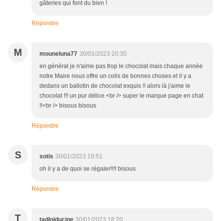
gâteries qui font du bien !
Répondre
M
mouneluna77
30/01/2023 20:35
en général je n'aime pas trop le chocolat mais chaque année
notre Maire nous offre un colis de bonnes choses et il y a
dedans un ballotin de chocolat exquis !! alors là j'aime le
chocolat !!! un pur délice.<br /> super le marque page en chat
!!<br /> bisous bisous
Répondre
S
sotis
30/01/2023 19:51
oh il y a de quoi se régaler!!!! bisous
Répondre
T
tadloiducine
30/01/2023 18:20