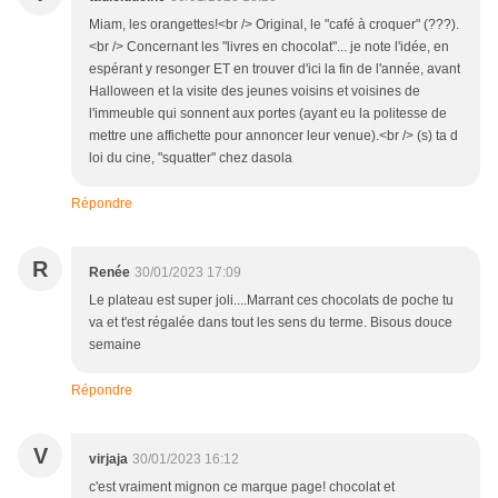
Miam, les orangettes!<br /> Original, le "café à croquer" (???).
<br /> Concernant les "livres en chocolat"... je note l'idée, en
espérant y resonger ET en trouver d'ici la fin de l'année, avant
Halloween et la visite des jeunes voisins et voisines de
l'immeuble qui sonnent aux portes (ayant eu la politesse de
mettre une affichette pour annoncer leur venue).<br /> (s) ta d
loi du cine, "squatter" chez dasola
Répondre
R
Renée
30/01/2023 17:09
Le plateau est super joli....Marrant ces chocolats de poche tu
va et t'est régalée dans tout les sens du terme. Bisous douce
semaine
Répondre
V
virjaja
30/01/2023 16:12
c'est vraiment mignon ce marque page! chocolat et