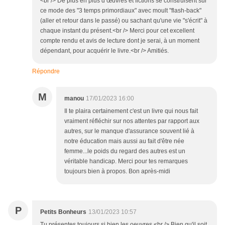
<br /> De plus en plus d’œuvres et fictions se construisent sur
ce mode des "3 temps primordiaux" avec moult "flash-back"
(aller et retour dans le passé) ou sachant qu'une vie "s'écrit" à
chaque instant du présent.<br /> Merci pour cet excellent
compte rendu et avis de lecture dont je serai, à un moment
dépendant, pour acquérir le livre.<br /> Amitiés.
Répondre
M
manou
17/01/2023 16:00
Il te plaira certainement c'est un livre qui nous fait
vraiment réfléchir sur nos attentes par rapport aux
autres, sur le manque d'assurance souvent lié à
notre éducation mais aussi au fait d'être née
femme...le poids du regard des autres est un
véritable handicap. Merci pour tes remarques
toujours bien à propos. Bon après-midi
P
Petits Bonheurs
13/01/2023 10:57
Tu présentes toujours si bien les oeuvres.<br /> Bien qu'il soit