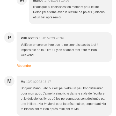
manou
17/01/2023 15:56
Il faut que tu choisisses ton moment pour le lire.
Perso j'ai alterné avec la lecture de polars :) bisous
et un bel après-midi
P
PHILIPPE D
13/01/2023 20:39
Voilà en encore un livre que je ne connais pas du tout !
Impossible de tout lire ! Il y en a tant et tant ! <br /> Bon
weekend
Répondre
M
Mo
13/01/2023 16:17
Bonjour Manou,<br /> c'est peut-être un peu trop "littéraire"
pour mon goût. J'aime la simplicité dans le style de l'écriture
et je déteste les livres où les personnages sont désignés par
une initiale...<br /> Merci pour la présentation, cependant.<br
/> Bisous.<br /> Bon après-midi,<br /> Mo