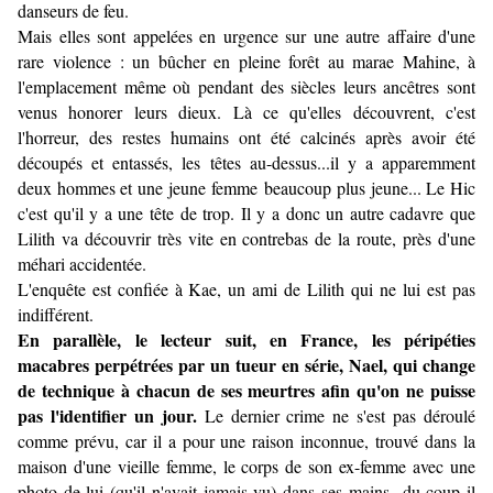
danseurs de feu.
Mais elles sont appelées en urgence sur une autre affaire d'une
rare violence : un bûcher en pleine forêt au marae Mahine, à
l'emplacement même où pendant des siècles leurs ancêtres sont
venus honorer leurs dieux. Là ce qu'elles découvrent, c'est
l'horreur, des restes humains ont été calcinés après avoir été
découpés et entassés, les têtes au-dessus...il y a apparemment
deux hommes et une jeune femme beaucoup plus jeune... Le Hic
c'est qu'il y a une tête de trop. Il y a donc un autre cadavre que
Lilith va découvrir très vite en contrebas de la route, près d'une
méhari accidentée.
L'enquête est confiée à Kae, un ami de Lilith qui ne lui est pas
indifférent.
En parallèle, le lecteur suit, en France, les péripéties
macabres perpétrées par un tueur en série, Nael, qui change
de technique à chacun de ses meurtres afin qu'on ne puisse
pas l'identifier un jour.
Le dernier crime ne s'est pas déroulé
comme prévu, car il a pour une raison inconnue, trouvé dans la
maison d'une vieille femme, le corps de son ex-femme avec une
photo de lui (qu'il n'avait jamais vu) dans ses mains...du coup il