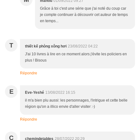
manou
01/09/2022 09:27
Grâce à toi c'est une série que j'ai noté du coup car
je compte continuer à découvrir cet auteur de temps
en temps...
T
thiết kế phòng xông hơi
23/08/2022 04:22
J'ai 10 livres à lire en ce moment alors j'évite les policiers en
plus ! Bisous
Répondre
E
Eve-Yeshé
13/08/2022 16:15
il m'a bien plu aussi: les personnages, l'intrigue et cette belle
région qu'on a illico envie d'aller visiter :-)
Répondre
C
chemindetables
28/07/2022 20:29