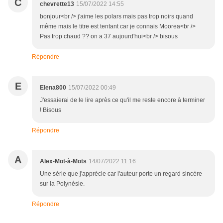
C
chevrette13
15/07/2022 14:55
bonjour<br /> j'aime les polars mais pas trop noirs quand
même mais le titre est tentant car je connais Moorea<br />
Pas trop chaud ?? on a 37 aujourd'hui<br /> bisous
Répondre
E
Elena800
15/07/2022 00:49
J'essaierai de le lire après ce qu'il me reste encore à terminer
! Bisous
Répondre
A
Alex-Mot-à-Mots
14/07/2022 11:16
Une série que j'apprécie car l'auteur porte un regard sincère
sur la Polynésie.
Répondre