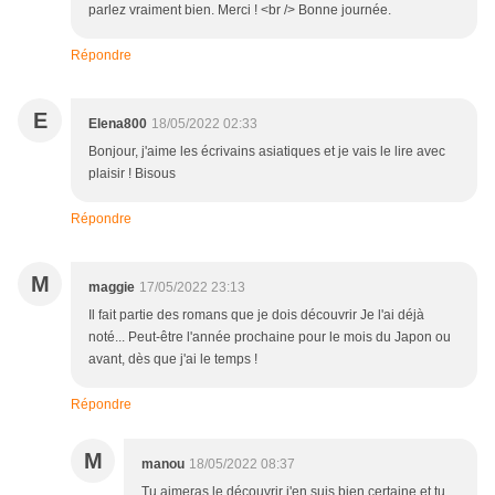
parlez vraiment bien. Merci ! <br /> Bonne journée.
Répondre
E
Elena800
18/05/2022 02:33
Bonjour, j'aime les écrivains asiatiques et je vais le lire avec
plaisir ! Bisous
Répondre
M
maggie
17/05/2022 23:13
Il fait partie des romans que je dois découvrir Je l'ai déjà
noté... Peut-être l'année prochaine pour le mois du Japon ou
avant, dès que j'ai le temps !
Répondre
M
manou
18/05/2022 08:37
Tu aimeras le découvrir j'en suis bien certaine et tu