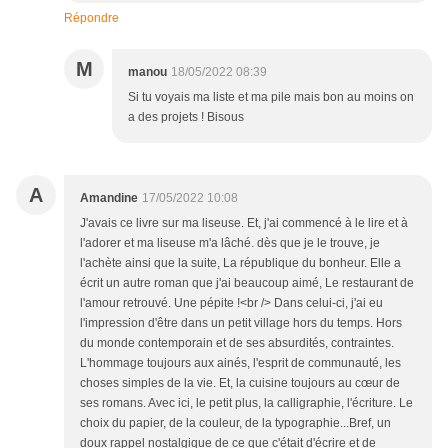
Répondre
M
manou
18/05/2022 08:39
Si tu voyais ma liste et ma pile mais bon au moins on
a des projets ! Bisous
A
Amandine
17/05/2022 10:08
J'avais ce livre sur ma liseuse. Et, j'ai commencé à le lire et à
l'adorer et ma liseuse m'a lâché. dès que je le trouve, je
l'achète ainsi que la suite, La république du bonheur. Elle a
écrit un autre roman que j'ai beaucoup aimé, Le restaurant de
l'amour retrouvé. Une pépite !<br /> Dans celui-ci, j'ai eu
l'impression d'être dans un petit village hors du temps. Hors
du monde contemporain et de ses absurdités, contraintes.
L'hommage toujours aux ainés, l'esprit de communauté, les
choses simples de la vie. Et, la cuisine toujours au cœur de
ses romans. Avec ici, le petit plus, la calligraphie, l'écriture. Le
choix du papier, de la couleur, de la typographie...Bref, un
doux rappel nostalgique de ce que c'était d'écrire et de