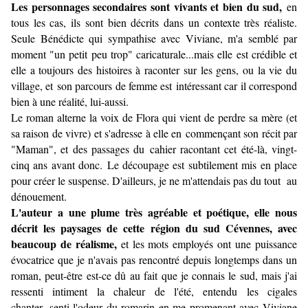
Les personnages secondaires sont vivants et bien du sud,
en
tous les cas, ils sont bien décrits dans un contexte très réaliste.
Seule Bénédicte qui sympathise avec Viviane, m'a semblé par
moment "un petit peu trop" caricaturale...mais elle est crédible et
elle a toujours des histoires à raconter sur les gens, ou la vie du
village, et son parcours de femme est intéressant car il correspond
bien à une réalité, lui-aussi.
Le roman alterne la voix de Flora qui vient de perdre sa mère (et
sa raison de vivre) et s'adresse à elle en commençant son récit par
"Maman", et des passages du cahier racontant cet été-là, vingt-
cinq ans avant donc. Le découpage est subtilement mis en place
pour créer le suspense. D'ailleurs, je ne m'attendais pas du tout au
dénouement.
L'auteur a une plume très agréable et poétique, elle nous
décrit les paysages de cette région du sud Cévennes, avec
beaucoup de réalisme,
et les mots employés ont une puissance
évocatrice que je n'avais pas rencontré depuis longtemps dans un
roman, peut-être est-ce dû au fait que je connais le sud, mais j'ai
ressenti intiment la chaleur de l'été, entendu les cigales
chanter, senti l'odeur du romarin en me promenant avec Viviane