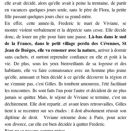
elle avait décidé, alors qu'elle avait à peine la trentaine, de partir
en vacances quelques jours seule, sans le père de Flora, la petite
fille passant quelques jours chez sa grand-mère.
En effet,
cette année-là, Frederic le mari de Viviane, se
montre violent verbalement et la déprécie sans cesse. Elle décide
Là-bas dans le sud
donc, de louer un gîte pour faire une pause.
de la France, dans le petit village perdu des Cévennes, St
Jean de Buèges, elle va renouer avec la nature,
arriver à dormir
sans cachets, et surtout reprendre confiance en elle et goût à la
vie. De plus, sous les yeux bienveillants de sa logeuse et des
habitants, elle va faire connaissance avec un homme plus jeune
qu'elle, amusant et bien décidé à ce qu'elle découvre la région et
ne s'ennuie pas, c'est Gilles. Ils tombent amoureux, l'été facilitant
les rencontres. Ils sont faits l'un pour l'autre et décident de ne plus
jamais se quitter. Mais, le séjour de Viviane se termine, c'est un
déchirement. Elle doit repartir...et avant leurs retrouvailles, Gilles
tient à se recentrer sur ses études : il doit absolument réussir son
diplôme de droit. Viviane retourne donc à Paris, pour acter
son divorce, car elle est bien décidée à quitter Frederic.
Rien ne se passera comme prévu...