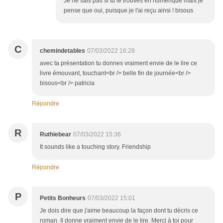
Je ne sais pas si tu le trouves en numérique mais je
pense que oui, puisque je l'ai reçu ainsi ! bisous
C
chemindetables
07/03/2022 16:28
avec ta présentation tu donnes vraiment envie de le lire ce
livre émouvant, touchant<br /> belle fin de journée<br />
bisous<br /> patricia
Répondre
R
Ruthiebear
07/03/2022 15:36
It sounds like a touching story. Friendship
Répondre
P
Petits Bonheurs
07/03/2022 15:01
Je dois dire que j'aime beaucoup la façon dont tu décris ce
roman. Il donne vraiment envie de le lire. Merci à toi pour