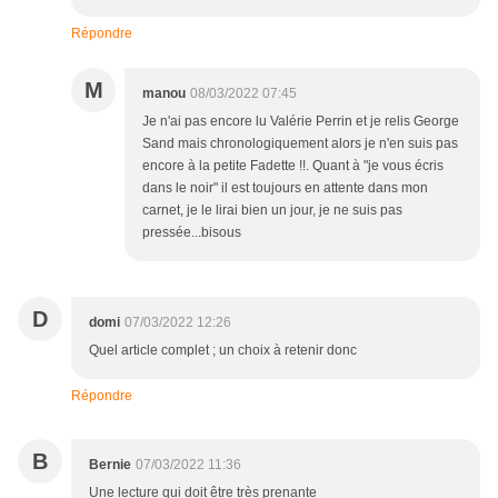
Répondre
M
manou
08/03/2022 07:45
Je n'ai pas encore lu Valérie Perrin et je relis George
Sand mais chronologiquement alors je n'en suis pas
encore à la petite Fadette !!. Quant à "je vous écris
dans le noir" il est toujours en attente dans mon
carnet, je le lirai bien un jour, je ne suis pas
pressée...bisous
D
domi
07/03/2022 12:26
Quel article complet ; un choix à retenir donc
Répondre
B
Bernie
07/03/2022 11:36
Une lecture qui doit être très prenante