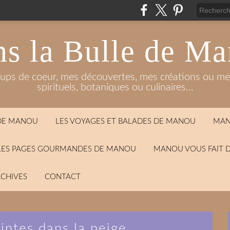
s la Bulle de M
oups de coeur, mes découvertes, mes créations ou mes
spirituels, botaniques ou culinaires...
 DE MANOU
LES VOYAGES ET BALADES DE MANOU
MAN
LES PAGES GOURMANDES DE MANOU
MANOU VOUS FAIT 
CHIVES
CONTACT
ntes dans la neige...