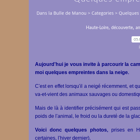
Dans la Bulle de Manou
>
Categories
>
Quelques 
,
,
Haute-Loire
découverte
a
05.
Aujourd'hui je vous invite à parcourir la 
moi quelques empreintes dans la neige.
C'est en effet lorsqu'il a neigé récemment, et qu'
va-et-vient des animaux sauvages ou domesti
Mais de là à identifier précisément qui est pass
poids de l'animal, le froid ou la dureté de la gla
Voici donc quelques photos,
prises en H
certaines, l'hiver dernier).