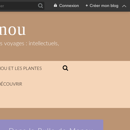
Connexion
+
Créer mon blog
anou
 voyages : intellectuels,
OU ET LES PLANTES
DÉCOUVRIR