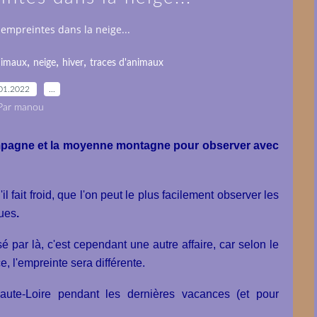
empreintes dans la neige...
,
,
,
nimaux
neige
hiver
traces d'animaux
01.2022
…
Par manou
campagne et la moyenne montagne pour observer avec
il fait froid, que l'on peut le plus facilement observer les
ques
.
é par là, c'est cependant une autre affaire, car s
elon le
ce, l'empreinte sera différente.
aute-Loire pendant les dernières vacances (et pour