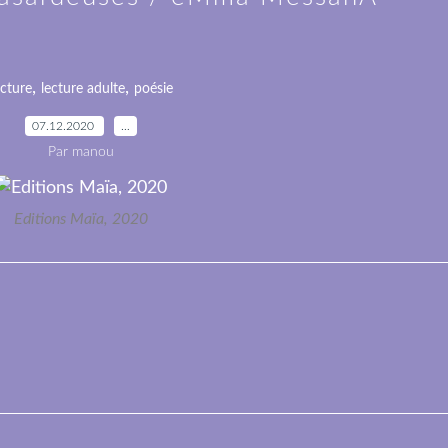
,
,
ecture
lecture adulte
poésie
07.12.2020
…
Par manou
Editions Maïa, 2020