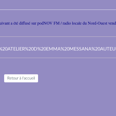
st suivant a été diffusé sur podNOV FM / radio locale du Nord-Ouest ven
DANS%20L%20ATELIER%20D%20EMMA%20MESSANA%20AU
Retour à l'accueil