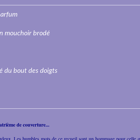
 parfum
un mouchoir brodé
é du bout des doigts
uatrième de couverture...
rdeux. Les humbles mots de ce recueil sont un hommage pour celle qui 