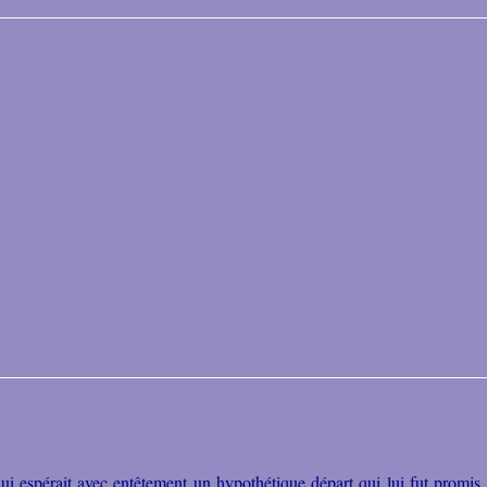
espérait avec entêtement un hypothétique départ qui lui fut promis, p