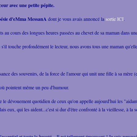
ur avec une petite pépite.
 poésie d'eMma MessanA
dont je vous avais annoncé la
sortie ICI
.
rits au cours des longues heures passées au chevet de sa maman dans un
me s'il touche profondément le lecteur, nous avons tous une maman qu'ell
ance des souvenirs, de la force de l'amour qui unit une fille à sa mère (
rs où pointent même un peu d'humour.
e le dévouement quotidien de ceux qu'on appelle aujourd'hui les "aidants
ais eux, qui les aident...c'est si dur d'être confronté à la vieillesse, à l
l'essentiel et toute la beauté... Il est tellement émouvant ! Je suis per