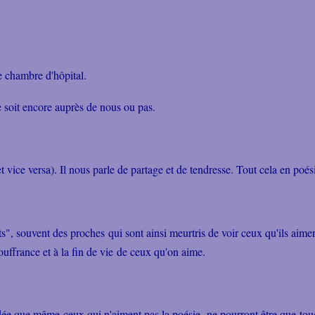
e chambre d'hôpital.
e soit encore auprès de nous ou pas.
et vice versa). Il nous parle de partage et de tendresse. Tout cela en po
", souvent des proches qui sont ainsi meurtris de voir ceux qu'ils aimen
a souffrance et à la fin de vie de ceux qu'on aime.
suadée que même ceux qui n'aiment pas la poésie, ne pourront être que tou