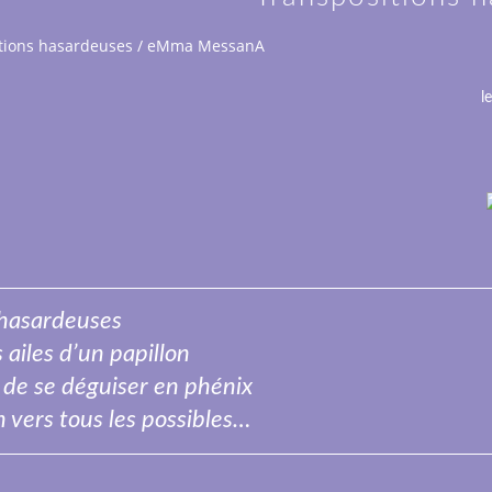
tions hasardeuses / eMma MessanA
l
 hasardeuses
s ailes d’un papillon
r de se déguiser en phénix
n vers tous les possibles…