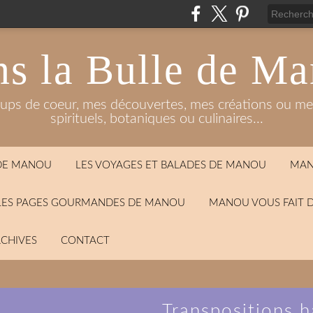
s la Bulle de M
oups de coeur, mes découvertes, mes créations ou mes
spirituels, botaniques ou culinaires...
 DE MANOU
LES VOYAGES ET BALADES DE MANOU
MAN
LES PAGES GOURMANDES DE MANOU
MANOU VOUS FAIT 
CHIVES
CONTACT
Transpositions