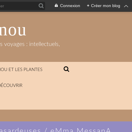
Connexion
+
Créer mon blog
anou
 voyages : intellectuels,
OU ET LES PLANTES
DÉCOUVRIR
 hasardeuses / eMma MessanA