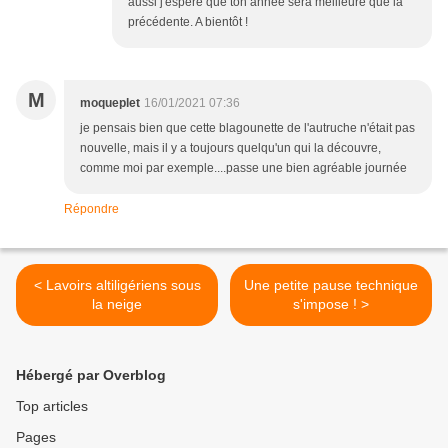
aussi j'espère que ton année sera meilleure que la
précédente. A bientôt !
M
moqueplet
16/01/2021 07:36
je pensais bien que cette blagounette de l'autruche n'était pas
nouvelle, mais il y a toujours quelqu'un qui la découvre,
comme moi par exemple....passe une bien agréable journée
Répondre
< Lavoirs altiligériens sous
Une petite pause technique
la neige
s'impose ! >
Hébergé par Overblog
Top articles
Pages