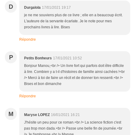
D
Durgalola
17/01/2021 19:17
je ne me souviens plus de ce livre ; elle en a beaucoup écrit.
L'auteure de la servante écarlate. Je le note pour mes
prochains livres à lire. Bises
Répondre
P
Petits Bonheurs
17/01/2021 10:52
Bonjour Manou,<br /> Un livre fort qui parfois doit être difficile
à lire. Combien y a t-il d'histoires de famille ainsi cachées !<br
/> Merci à toi de faire un récit et de donner ton ressenti.<br />
Bises et bon dimanche
Répondre
M
Maryse LOPEZ
16/01/2021 16:21
J'hésite un peu pour ce roman.<br /> La science fiction c'est
pas trop mon dada.<br /> Passe une belle fin de journée.<br
/> Je t'embrasse.<br /> Maryse