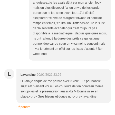
angoisses...je les avais déjà sur mon ancien look
mais en plus discret et j'ai eu envie de les garder
parce que je les aime avant tout...J'ai décidé
d'explorer l'œuvre de Margaret Atwood et donc de
temps en temps j'en lirai un. J'attends de lire la suite
de "la servante écarlate" qui n'est toujours pas
disponible à la médiathèque : depuis quelques mois,
ils ont rallongé la durée des prêts ce qui est une
bonne idée car du coup on y va moins souvent mais
il y a forcément un effet sur les listes d'attente ! Bon
week-end
L
Lavandine
20/01/2021 23:26
Oulala je risque de me perdre avec 3 voix ... Et pourtant le
sujet est plaisant.<br /> Les couleurs de ton nouveau thème
sont jolies et la présentation aussi.<br /> Bonne mise en
place.<br /> Gros bisous et douce nuit.<br /> lavandine
Répondre