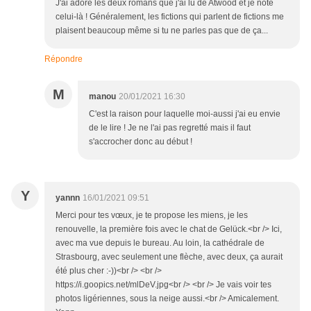
J'ai adoré les deux romans que j'ai lu de Atwood et je note
celui-là ! Généralement, les fictions qui parlent de fictions me
plaisent beaucoup même si tu ne parles pas que de ça...
Répondre
M
manou
20/01/2021 16:30
C'est la raison pour laquelle moi-aussi j'ai eu envie
de le lire ! Je ne l'ai pas regretté mais il faut
s'accrocher donc au début !
Y
yannn
16/01/2021 09:51
Merci pour tes vœux, je te propose les miens, je les
renouvelle, la première fois avec le chat de Gelück.<br /> Ici,
avec ma vue depuis le bureau. Au loin, la cathédrale de
Strasbourg, avec seulement une flèche, avec deux, ça aurait
été plus cher :-))<br /> <br />
https://i.goopics.net/mlDeV.jpg<br /> <br /> Je vais voir tes
photos ligériennes, sous la neige aussi.<br /> Amicalement.