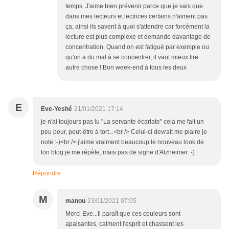
temps. J'aime bien prévenir parce que je sais que
dans mes lecteurs et lectrices certains n'aiment pas
ça, ainsi ils savent à quoi s'attendre car forcément la
lecture est plus complexe et demande davantage de
concentration. Quand on est fatigué par exemple ou
qu'on a du mal à se concentrer, il vaut mieux lire
autre chose ! Bon week-end à tous les deux
E
Eve-Yeshé
21/01/2021 17:14
je n'ai toujours pas lu "La servante écarlate" cela me fait un
peu peur, peut-être à tort...<br /> Celui-ci devrait me plaire je
note :-)<br /> j'aime vraiment beaucoup le nouveau look de
ton blog je me répète, mais pas de signe d'Alzheimer :-)
Répondre
M
manou
23/01/2021 07:05
Merci Eve...Il paraît que ces couleurs sont
apaisantes, calment l'esprit et chassent les