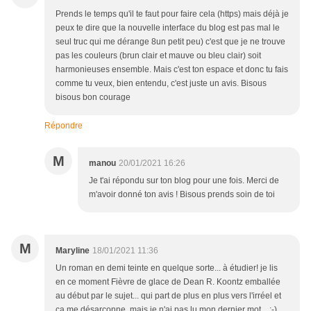
Prends le temps qu'il te faut pour faire cela (https) mais déjà je
peux te dire que la nouvelle interface du blog est pas mal le
seul truc qui me dérange 8un petit peu) c'est que je ne trouve
pas les couleurs (brun clair et mauve ou bleu clair) soit
harmonieuses ensemble. Mais c'est ton espace et donc tu fais
comme tu veux, bien entendu, c'est juste un avis. Bisous
bisous bon courage
Répondre
M
manou
20/01/2021 16:26
Je t'ai répondu sur ton blog pour une fois. Merci de
m'avoir donné ton avis ! Bisous prends soin de toi
M
Maryline
18/01/2021 11:36
Un roman en demi teinte en quelque sorte... à étudier! je lis
en ce moment Fièvre de glace de Dean R. Koontz emballée
au début par le sujet... qui part de plus en plus vers l'irréel et
ça me désarçonne, mais je n'ai pas lu mon dernier mot....;-) .