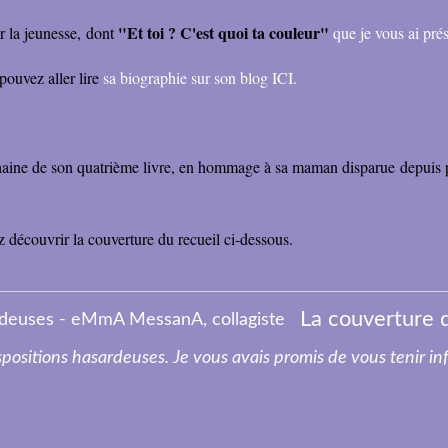
"Et toi ? C'est quoi ta couleur"
ur la jeunesse, dont
que je vous ai pré
pouvez aller lire
sa biographie sur son blog ICI.
ochaine de son quatrième livre, en hommage à sa maman disparue depuis
z découvrir la couverture du recueil ci-dessous.
La couverture 
anspositions hasardeuses. Je vous avais promis de vous tenir i