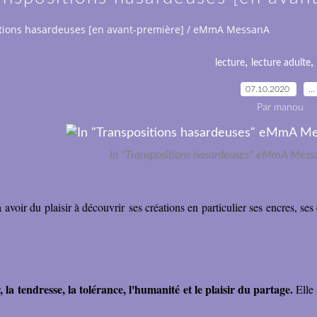
tions hasardeuses [en avant-première] / eMmA MessanA
,
,
lecture
lecture adulte
07.10.2020
…
Par manou
In "Transpositions hasardeuses" eMmA Messa
oir du plaisir à découvrir ses créations en particulier ses encres, ses 
 la tendresse, la tolérance, l'humanité et le plaisir du partage.
Elle