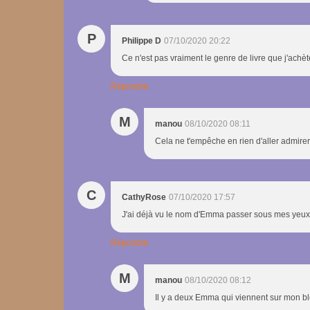
P
Philippe D
07/10/2020 20:22
Ce n'est pas vraiment le genre de livre que j'achèt
Répondre
M
manou
08/10/2020 08:11
Cela ne t'empêche en rien d'aller admirer 
C
CathyRose
07/10/2020 17:57
J'ai déjà vu le nom d'Emma passer sous mes yeux q
Répondre
M
manou
08/10/2020 08:12
Il y a deux Emma qui viennent sur mon blo