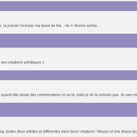
e, la poésie n'est pas ma tasse de thé...<br /> Bonne soirée.
ses créations artistiques :)
uand elle laisse des commentaires ici ou là, mais je ne la connais pas. Je vais me
g, toutes deux artistes et différentes dans leurs créations ! Bisous et une douce j