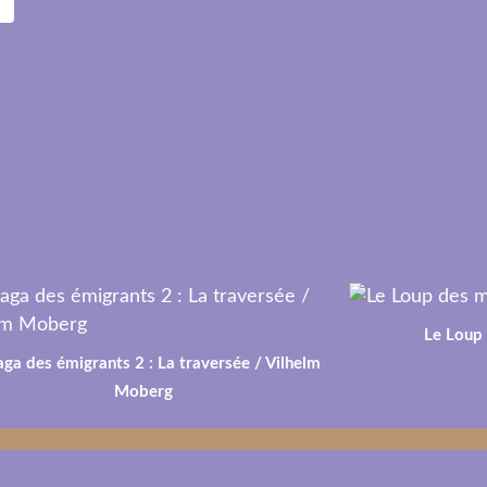
l
Le Loup
aga des émigrants 2 : La traversée / Vilhelm
Moberg