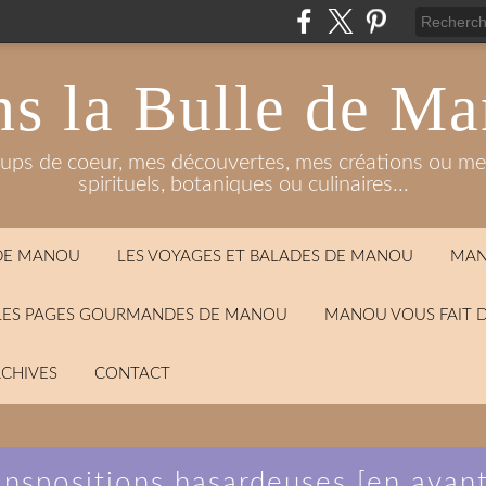
s la Bulle de M
oups de coeur, mes découvertes, mes créations ou mes
spirituels, botaniques ou culinaires...
 DE MANOU
LES VOYAGES ET BALADES DE MANOU
MAN
LES PAGES GOURMANDES DE MANOU
MANOU VOUS FAIT 
CHIVES
CONTACT
anspositions hasardeuses [en ava