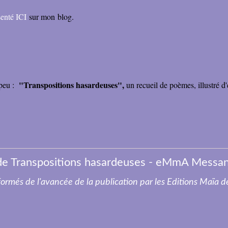
senté ICI
sur mon blog.
"Transpositions hasardeuses",
 peu :
un recueil de poèmes, illustré d
de Transpositions hasardeuses - eMmA MessanA
nformés de l'avancée de la publication par les Editions Maïa 