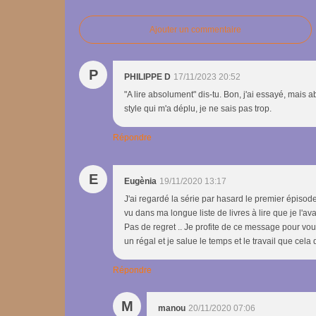
Ajouter un commentaire
P
PHILIPPE D
17/11/2023 20:52
"A lire absolument" dis-tu. Bon, j'ai essayé, mais 
style qui m'a déplu, je ne sais pas trop.
Répondre
E
Eugènia
19/11/2020 13:17
J'ai regardé la série par hasard le premier épisode 
vu dans ma longue liste de livres à lire que je l'av
Pas de regret .. Je profite de ce message pour vou
un régal et je salue le temps et le travail que ce
Répondre
M
manou
20/11/2020 07:06