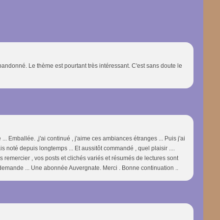
abandonné. Le thème est pourtant très intéressant. C'est sans doute le
... Emballée. ,j'ai continué , j'aime ces ambiances étranges ... Puis j'ai
ais noté depuis longtemps ... Et aussitôt commandé , quel plaisir ....
s remercier , vos posts et clichés variés et résumés de lectures sont
la demande ... Une abonnée Auvergnate. Merci . Bonne continuation ..