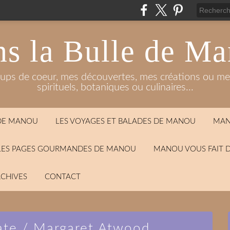
s la Bulle de M
oups de coeur, mes découvertes, mes créations ou mes
spirituels, botaniques ou culinaires...
 DE MANOU
LES VOYAGES ET BALADES DE MANOU
MAN
LES PAGES GOURMANDES DE MANOU
MANOU VOUS FAIT 
CHIVES
CONTACT
late / Margaret Atwood