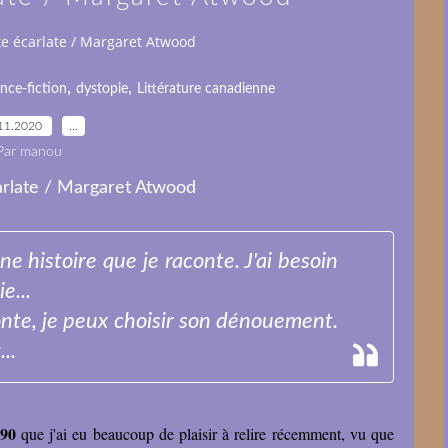
te écarlate / Margaret Atwood
,
,
ence-fiction
dystopie
Littérature canadienne
11.2020
…
Par manou
ne histoire que je raconte. J'ai besoin
e...
conte, je peux choisir son dénouement.
..
 90
que j'ai eu beaucoup de plaisir à relire récemment, vu que