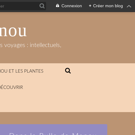
Connexion
+
Créer mon blog
anou
 voyages : intellectuels,
OU ET LES PLANTES
DÉCOUVRIR