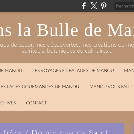
s la Bulle de M
oups de coeur, mes découvertes, mes créations ou mes
spirituels, botaniques ou culinaires...
 DE MANOU
LES VOYAGES ET BALADES DE MANOU
MAN
LES PAGES GOURMANDES DE MANOU
MANOU VOUS FAIT 
CHIVES
CONTACT
n frère / Dominique de Saint