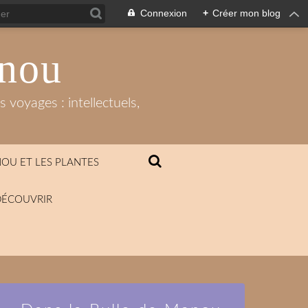
Connexion
+
Créer mon blog
anou
 voyages : intellectuels,
OU ET LES PLANTES
DÉCOUVRIR