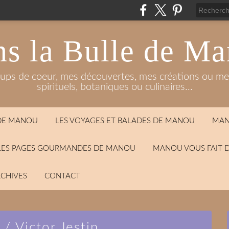
s la Bulle de M
oups de coeur, mes découvertes, mes créations ou mes
spirituels, botaniques ou culinaires...
 DE MANOU
LES VOYAGES ET BALADES DE MANOU
MAN
LES PAGES GOURMANDES DE MANOU
MANOU VOUS FAIT 
CHIVES
CONTACT
 / Victor Jestin