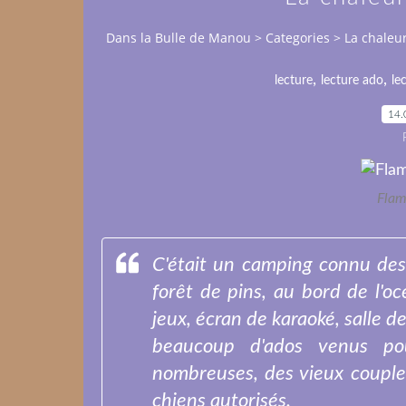
Dans la Bulle de Manou
>
Categories
>
La chaleur
,
,
lecture
lecture ado
le
14.
Flam
C'était un camping connu des
forêt de pins, au bord de l'o
jeux, écran de karaoké, salle de 
beaucoup d'ados venus pou
nombreuses, des vieux couples
chiens autorisés.