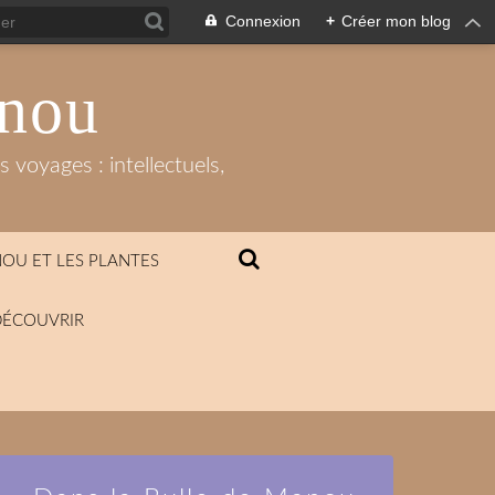
Connexion
+
Créer mon blog
anou
 voyages : intellectuels,
OU ET LES PLANTES
DÉCOUVRIR