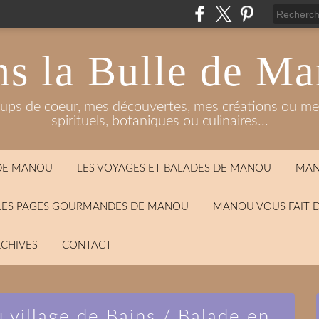
s la Bulle de M
oups de coeur, mes découvertes, mes créations ou mes
spirituels, botaniques ou culinaires...
 DE MANOU
LES VOYAGES ET BALADES DE MANOU
MAN
LES PAGES GOURMANDES DE MANOU
MANOU VOUS FAIT 
CHIVES
CONTACT
u village de Bains / Balade en