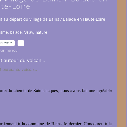
te-Loire
uit au départ du village de Bains / Balade en Haute-Loire
,
,
,
isme
balade
Velay
nature
11.2019
…
Par manou
it autour du volcan...
ante du chemin de Saint-Jacques, nous avons fait une agréable
rtiennent à la commune de Bains, le dernier, Concouret, à la