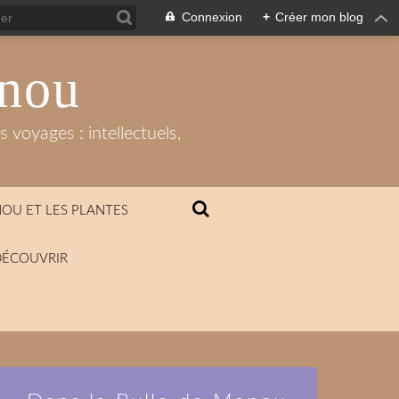
Connexion
+
Créer mon blog
anou
 voyages : intellectuels,
OU ET LES PLANTES
DÉCOUVRIR