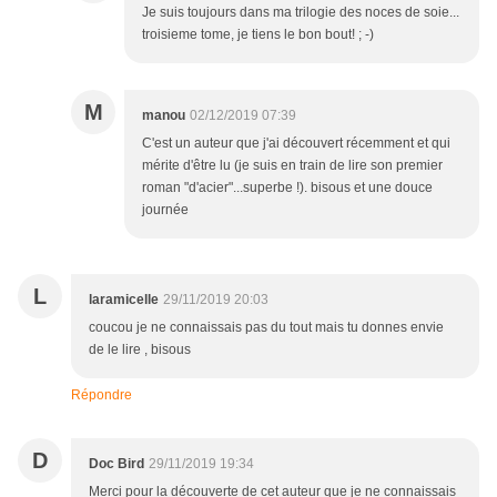
Je suis toujours dans ma trilogie des noces de soie...
troisieme tome, je tiens le bon bout! ; -)
M
manou
02/12/2019 07:39
C'est un auteur que j'ai découvert récemment et qui
mérite d'être lu (je suis en train de lire son premier
roman "d'acier"...superbe !). bisous et une douce
journée
L
laramicelle
29/11/2019 20:03
coucou je ne connaissais pas du tout mais tu donnes envie
de le lire , bisous
Répondre
D
Doc Bird
29/11/2019 19:34
Merci pour la découverte de cet auteur que je ne connaissais