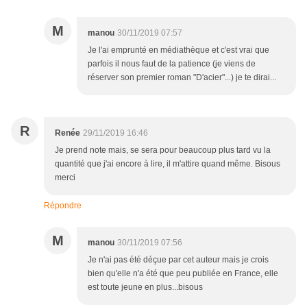
M
manou
30/11/2019 07:57
Je l'ai emprunté en médiathèque et c'est vrai que
parfois il nous faut de la patience (je viens de
réserver son premier roman "D'acier"...) je te dirai...
R
Renée
29/11/2019 16:46
Je prend note mais, se sera pour beaucoup plus tard vu la
quantité que j'ai encore à lire, il m'attire quand même. Bisous
merci
Répondre
M
manou
30/11/2019 07:56
Je n'ai pas été déçue par cet auteur mais je crois
bien qu'elle n'a été que peu publiée en France, elle
est toute jeune en plus...bisous