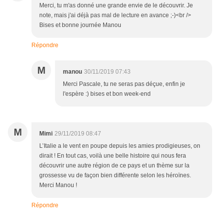
Merci, tu m'as donné une grande envie de le découvrir. Je
note, mais j'ai déjà pas mal de lecture en avance ;-)<br />
Bises et bonne journée Manou
Répondre
M
manou
30/11/2019 07:43
Merci Pascale, tu ne seras pas déçue, enfin je
l'espère :) bises et bon week-end
M
Mimi
29/11/2019 08:47
L’Italie a le vent en poupe depuis les amies prodigieuses, on
dirait ! En tout cas, voilà une belle histoire qui nous fera
découvrir une autre région de ce pays et un thème sur la
grossesse vu de façon bien différente selon les héroïnes.
Merci Manou !
Répondre