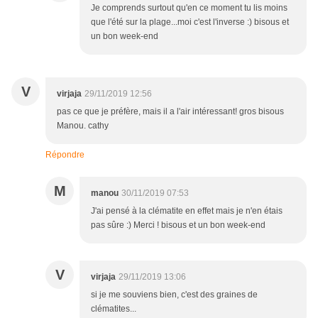
Je comprends surtout qu'en ce moment tu lis moins
que l'été sur la plage...moi c'est l'inverse :) bisous et
un bon week-end
V
virjaja
29/11/2019 12:56
pas ce que je préfère, mais il a l'air intéressant! gros bisous
Manou. cathy
Répondre
M
manou
30/11/2019 07:53
J'ai pensé à la clématite en effet mais je n'en étais
pas sûre :) Merci ! bisous et un bon week-end
V
virjaja
29/11/2019 13:06
si je me souviens bien, c'est des graines de
clématites...