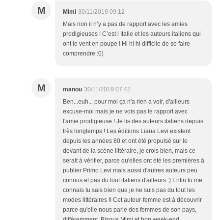
M
Mimi
30/11/2019 09:12
Mais non il n’y a pas de rapport avec les amies
prodigieuses ! C’est l Italie et les auteurs italiens qui
ont le vent en poupe ! Hi hi hi difficile de se faire
comprendre :0)
M
manou
30/11/2019 07:42
Ben...euh... pour moi ça n'a rien à voir, d'ailleurs
excuse-moi mais je ne vois pas le rapport avec
l'amie prodigieuse ! Je lis des auteurs italiens depuis
très longtemps ! Les éditions Liana Levi existent
depuis les années 80 et ont été propulsé sur le
devant de la scène littéraire, je crois bien, mais ce
serait à vérifier, parce qu'elles ont été les premières à
publier Primo Levi mais aussi d'autres auteurs peu
connus et pas du tout italiens d'ailleurs :) Enfin tu me
connais tu sais bien que je ne suis pas du tout les
modes littéraires !! Cet auteur-femme est à découvrir
parce qu'elle nous parle des femmes de son pays,
différemment. Bisous Mimi et bon week-end