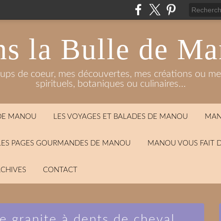
s la Bulle de M
oups de coeur, mes découvertes, mes créations ou mes
spirituels, botaniques ou culinaires...
 DE MANOU
LES VOYAGES ET BALADES DE MANOU
MAN
LES PAGES GOURMANDES DE MANOU
MANOU VOUS FAIT 
CHIVES
CONTACT
le granite à dents de cheval