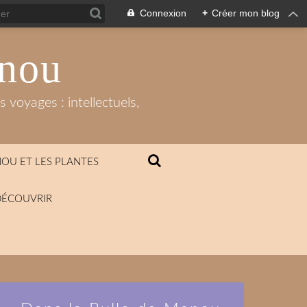
Connexion
+
Créer mon blog
anou
 voyages : intellectuels,
OU ET LES PLANTES
DÉCOUVRIR