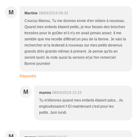
M
Martine
08/04/2019 08:33
Coucou Manou, Tu me donnes envie d'en refaire à nouveau.
Quand mes enfants étaient petits, je leur faisais des brioches
tressées pour le goûter et il n'y en avait jamais assez. Il me
semble que ma recette différait un peu de la tienne. Je vais la
rechercher et la testerait à nouveau sur mes petits devenus
grands (très grands même) à présent. Je pense qu'ils en
seront ravis! Je note aussi ta version et je t'en remercie!
Bonne journée!
Répondre
M
manou
08/04/2019 15:23
Tu m'étonnes quand mes enfants étaient ados....ils
engloutissaient !! Et maintenant c'est pour les
petits...bon lundi
M