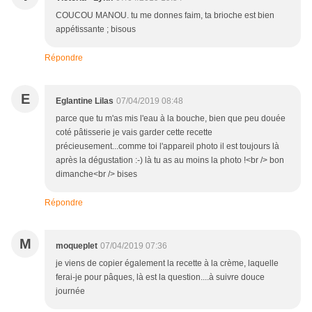
COUCOU MANOU. tu me donnes faim, ta brioche est bien
appétissante ; bisous
Répondre
E
Eglantine Lilas
07/04/2019 08:48
parce que tu m'as mis l'eau à la bouche, bien que peu douée
coté pâtisserie je vais garder cette recette
précieusement...comme toi l'appareil photo il est toujours là
après la dégustation :-) là tu as au moins la photo !<br /> bon
dimanche<br /> bises
Répondre
M
moqueplet
07/04/2019 07:36
je viens de copier également la recette à la crème, laquelle
ferai-je pour pâques, là est la question....à suivre douce
journée