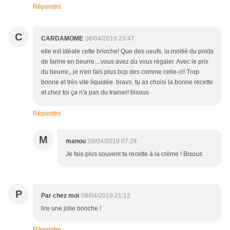
Répondre
C
CARDAMOME
08/04/2019 23:47
elle est idéale cette brioche! Que des oeufs, la moitié du poids
de farine en beurre....vous avez du vous régaler. Avec le prix
du beurre,, je n'en fais plus bcp des comme celle-ci! Trop
bonne et très vite liquidée. bravo, tu as choisi la bonne recette
et chez toi ça n'a pas du trainer! bisous
Répondre
M
manou
09/04/2019 07:24
Je fais plus souvent ta recette à la crème ! Bisous
P
Par chez moi
08/04/2019 21:12
lire une jolie brioche !
Répondre