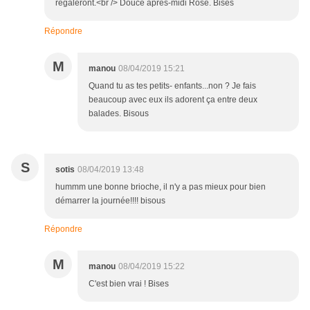
régaleront.<br /> Douce après-midi Rose. Bises
Répondre
M
manou
08/04/2019 15:21
Quand tu as tes petits- enfants...non ? Je fais
beaucoup avec eux ils adorent ça entre deux
balades. Bisous
S
sotis
08/04/2019 13:48
hummm une bonne brioche, il n'y a pas mieux pour bien
démarrer la journée!!!! bisous
Répondre
M
manou
08/04/2019 15:22
C'est bien vrai ! Bises