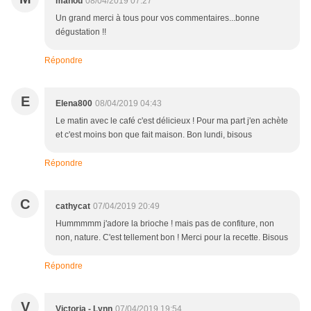
manou
08/04/2019 07:27
Un grand merci à tous pour vos commentaires...bonne
dégustation !!
Répondre
E
Elena800
08/04/2019 04:43
Le matin avec le café c'est délicieux ! Pour ma part j'en achète
et c'est moins bon que fait maison. Bon lundi, bisous
Répondre
C
cathycat
07/04/2019 20:49
Hummmmm j'adore la brioche ! mais pas de confiture, non
non, nature. C'est tellement bon ! Merci pour la recette. Bisous
Répondre
V
Victoria - Lynn
07/04/2019 19:54