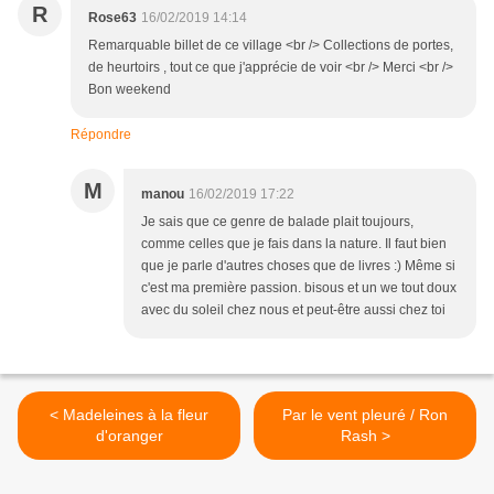
R
Rose63
16/02/2019 14:14
Remarquable billet de ce village <br /> Collections de portes,
de heurtoirs , tout ce que j'apprécie de voir <br /> Merci <br />
Bon weekend
Répondre
M
manou
16/02/2019 17:22
Je sais que ce genre de balade plait toujours,
comme celles que je fais dans la nature. Il faut bien
que je parle d'autres choses que de livres :) Même si
c'est ma première passion. bisous et un we tout doux
avec du soleil chez nous et peut-être aussi chez toi
< Madeleines à la fleur
Par le vent pleuré / Ron
d'oranger
Rash >