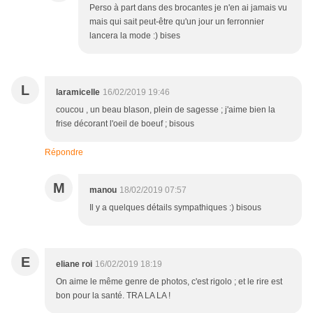
Perso à part dans des brocantes je n'en ai jamais vu
mais qui sait peut-être qu'un jour un ferronnier
lancera la mode :) bises
L
laramicelle
16/02/2019 19:46
coucou , un beau blason, plein de sagesse ; j'aime bien la
frise décorant l'oeil de boeuf ; bisous
Répondre
M
manou
18/02/2019 07:57
Il y a quelques détails sympathiques :) bisous
E
eliane roi
16/02/2019 18:19
On aime le même genre de photos, c'est rigolo ; et le rire est
bon pour la santé. TRA LA LA !