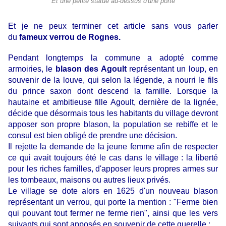
Et une petite statue au-dessus d'une porte
Et je ne peux terminer cet article sans vous parler
du
fameux verrou de Rognes.
Pendant longtemps la commune a adopté comme
armoiries, le
blason des Agoult
représentant un loup, en
souvenir de la louve, qui selon la légende, a nourri le fils
du prince saxon dont descend la famille.
Lorsque la
hautaine et ambitieuse fille Agoult, dernière de la lignée,
décide que désormais tous les habitants du village devront
apposer son propre blason, la population se rebiffe et le
consul est bien obligé de prendre une décision.
Il rejette la demande de la jeune femme afin de respecter
ce qui avait toujours été le cas dans le village : la liberté
pour les riches familles, d'apposer leurs propres armes sur
les tombeaux, maisons ou autres lieux privés.
Le village se dote alors en 1625 d'un nouveau blason
représentant un verrou, qui porte la mention : "Ferme bien
qui pouvant tout fermer ne ferme rien", a
insi que les vers
suivants qui sont apposés en souvenir de cette querelle :