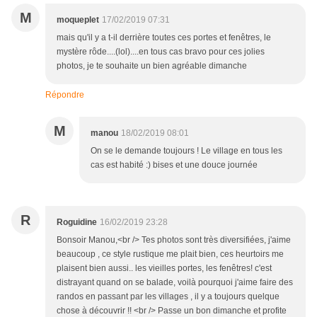
M
moqueplet
17/02/2019 07:31
mais qu'il y a t-il derrière toutes ces portes et fenêtres, le
mystère rôde....(lol)....en tous cas bravo pour ces jolies
photos, je te souhaite un bien agréable dimanche
Répondre
M
manou
18/02/2019 08:01
On se le demande toujours ! Le village en tous les
cas est habité :) bises et une douce journée
R
Roguidine
16/02/2019 23:28
Bonsoir Manou,<br /> Tes photos sont très diversifiées, j'aime
beaucoup , ce style rustique me plait bien, ces heurtoirs me
plaisent bien aussi.. les vieilles portes, les fenêtres! c'est
distrayant quand on se balade, voilà pourquoi j'aime faire des
randos en passant par les villages , il y a toujours quelque
chose à découvrir !! <br /> Passe un bon dimanche et profite