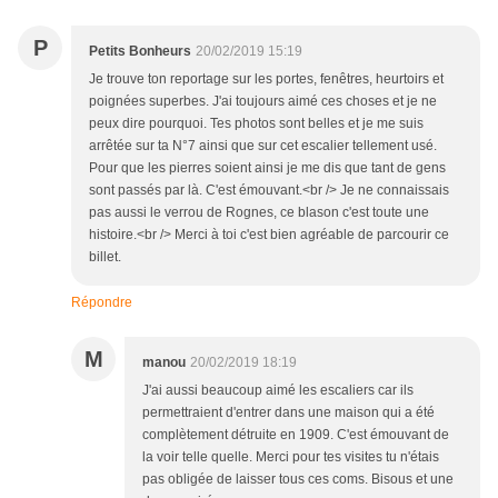
P
Petits Bonheurs
20/02/2019 15:19
Je trouve ton reportage sur les portes, fenêtres, heurtoirs et
poignées superbes. J'ai toujours aimé ces choses et je ne
peux dire pourquoi. Tes photos sont belles et je me suis
arrêtée sur ta N°7 ainsi que sur cet escalier tellement usé.
Pour que les pierres soient ainsi je me dis que tant de gens
sont passés par là. C'est émouvant.<br /> Je ne connaissais
pas aussi le verrou de Rognes, ce blason c'est toute une
histoire.<br /> Merci à toi c'est bien agréable de parcourir ce
billet.
Répondre
M
manou
20/02/2019 18:19
J'ai aussi beaucoup aimé les escaliers car ils
permettraient d'entrer dans une maison qui a été
complètement détruite en 1909. C'est émouvant de
la voir telle quelle. Merci pour tes visites tu n'étais
pas obligée de laisser tous ces coms. Bisous et une