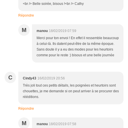
<br /> Belle soirée, bisous !<br /> Cathy
Répondre
M
manou
18/02/2019 07:59
Merci pour ton envoi ! En effet il ressemble beaucoup
à celui-là. Ils datent peut-être de la même époque.
Sans doute il y a eu des modes pour les heurtoirs
comme pour le reste :) bisous et une belle journée
C
Cindy43
16/02/2019 20:56
Très joli tout ces petits détails, les poignées et heurtoirs sont
chouettes, je me demande si on peut arriver à se procurer des
rééditions.
Répondre
M
manou
18/02/2019 07:58