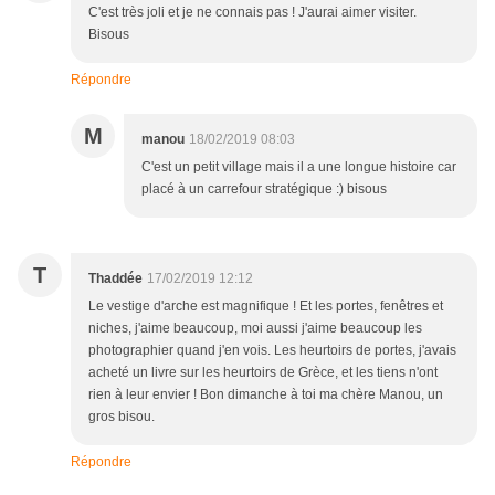
C'est très joli et je ne connais pas ! J'aurai aimer visiter.
Bisous
Répondre
M
manou
18/02/2019 08:03
C'est un petit village mais il a une longue histoire car
placé à un carrefour stratégique :) bisous
T
Thaddée
17/02/2019 12:12
Le vestige d'arche est magnifique ! Et les portes, fenêtres et
niches, j'aime beaucoup, moi aussi j'aime beaucoup les
photographier quand j'en vois. Les heurtoirs de portes, j'avais
acheté un livre sur les heurtoirs de Grèce, et les tiens n'ont
rien à leur envier ! Bon dimanche à toi ma chère Manou, un
gros bisou.
Répondre