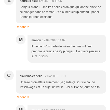
É
écureuil bleu
12/04/2018 11:06
Bonjour Manou. Une très belle chronique qui donne envie de
se plonger dans ce roman. J'en ai beaucoup entendu parler.
Bonne journée et bisous
Répondre
M
manou
12/04/2018 14:02
Il mérite qu'on parle de lui en bien mais il faut
prendre le temps de s'y plonger...Il te plaira j'en suis
sûre. bisous
C
claudine/canelle
12/04/2018 10:11
Un livre prometteur surement ..je garde ça sous le coude
,l'esclavage est un sujet universel..<br /> Bonne journée à toi
Répondre
M