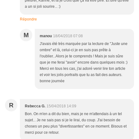
pleurer, Karine, et là je crois que ça va être pire. Et dire qu'elle
a un si joli sourire... :)
Répondre
M
manou
18/04/2018 07:08
J'avais été très marquée par la lecture de "Juste une
ombre" et là, celui-ci je en suis pas prête à
l'oublier...Alors je te comprends ! Mais je suis sûre
que je me ferai "avoir" encore dans quelques mois :)
Merci en tous les cas, j'ai adoré venir lire ton article
et voir les jolis portraits que tu as fait des auteurs.
bonne journée
R
Rebecca G.
15/04/2018 14:09
Bon. On m'en a dit du bien, mais je ne m'attendais à un tel
sujet... Je ne sais pas si je le lirai, du coup. J'ai besoin de
choses un peu plus "divertissantes" en ce moment. Bisous et
merci pour ce retour.