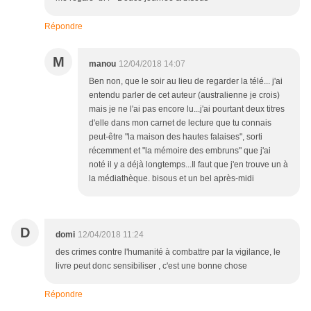
Répondre
M
manou
12/04/2018 14:07
Ben non, que le soir au lieu de regarder la télé... j'ai
entendu parler de cet auteur (australienne je crois)
mais je ne l'ai pas encore lu...j'ai pourtant deux titres
d'elle dans mon carnet de lecture que tu connais
peut-être "la maison des hautes falaises", sorti
récemment et "la mémoire des embruns" que j'ai
noté il y a déjà longtemps...Il faut que j'en trouve un à
la médiathèque. bisous et un bel après-midi
D
domi
12/04/2018 11:24
des crimes contre l'humanité à combattre par la vigilance, le
livre peut donc sensibiliser , c'est une bonne chose
Répondre