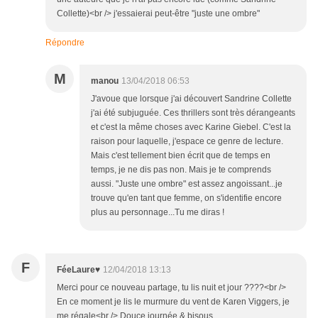
Collette)<br /> j'essaierai peut-être "juste une ombre"
Répondre
M
manou
13/04/2018 06:53
J'avoue que lorsque j'ai découvert Sandrine Collette
j'ai été subjuguée. Ces thrillers sont très dérangeants
et c'est la même choses avec Karine Giebel. C'est la
raison pour laquelle, j'espace ce genre de lecture.
Mais c'est tellement bien écrit que de temps en
temps, je ne dis pas non. Mais je te comprends
aussi. "Juste une ombre" est assez angoissant...je
trouve qu'en tant que femme, on s'identifie encore
plus au personnage...Tu me diras !
F
FéeLaure♥
12/04/2018 13:13
Merci pour ce nouveau partage, tu lis nuit et jour ????<br />
En ce moment je lis le murmure du vent de Karen Viggers, je
me régale<br /> Douce journée & bisous