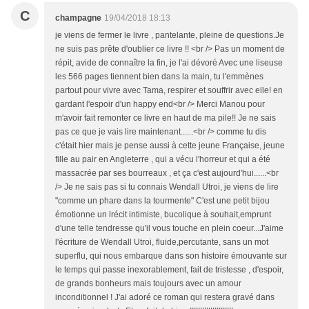
C
champagne
19/04/2018 18:13
je viens de fermer le livre , pantelante, pleine de questions.Je
ne suis pas prête d'oublier ce livre !! <br /> Pas un moment de
répit, avide de connaître la fin, je l'ai dévoré Avec une liseuse
les 566 pages tiennent bien dans la main, tu l'emmènes
partout pour vivre avec Tama, respirer et souffrir avec elle! en
gardant l'espoir d'un happy end<br /> Merci Manou pour
m'avoir fait remonter ce livre en haut de ma pile!! Je ne sais
pas ce que je vais lire maintenant......<br /> comme tu dis
c'était hier mais je pense aussi à cette jeune Française, jeune
fille au pair en Angleterre , qui a vécu l'horreur et qui a été
massacrée par ses bourreaux , et ça c'est aujourd'hui......<br
/> Je ne sais pas si tu connais Wendall Utroi, je viens de lire
"comme un phare dans la tourmente" C'est une petit bijou
émotionne un lrécit intimiste, bucolique à souhait,emprunt
d'une telle tendresse qu'il vous touche en plein coeur...J'aime
l'écriture de Wendall Utroi, fluide,percutante, sans un mot
superflu, qui nous embarque dans son histoire émouvante sur
le temps qui passe inexorablement, fait de tristesse , d'espoir,
de grands bonheurs mais toujours avec un amour
inconditionnel ! J'ai adoré ce roman qui restera gravé dans