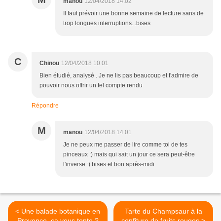
manou
12/04/2018 14:02
Il faut prévoir une bonne semaine de lecture sans de
trop longues interruptions...bises
C
Chinou
12/04/2018 10:01
Bien étudié, analysé . Je ne lis pas beaucoup et t'admire de
pouvoir nous offrir un tel compte rendu
Répondre
M
manou
12/04/2018 14:01
Je ne peux me passer de lire comme toi de tes
pinceaux :) mais qui sait un jour ce sera peut-être
l'inverse :) bises et bon après-midi
< Une balade botanique en
Tarte du Champsaur à la
Provence, ça vous tente ?
confiture de fruits rouges >