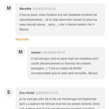
M
Maryline
12/04/2018 16:34
C'est un pavé, mais l'histoire m'a l'air haletante et pleine de
rebondissements... Je le note dans mon carnet, en plus ma
sœur devrait adorer ...alors...;-)<br /> bonne soirée! <br />
Bisous
Répondre
M
manou
13/04/2018 06:54
C'est vrai que c'est un pavé mais les chapitres sont
courts (heureusement vu l'horreur de certains
passages...). C'est un auteur de thriller
incontournable que ta sœur doit connaître...Bisous
E
Eve-Yeshé
12/04/2018 14:22
je ne suis pas sûre de le lire car l'esclavage (et l'hypocrisie
qu'il y a autour) me hérisse et je fuis les polars violents. Donc
une auteure que je n'ai pas encore lue (comme Sandrine