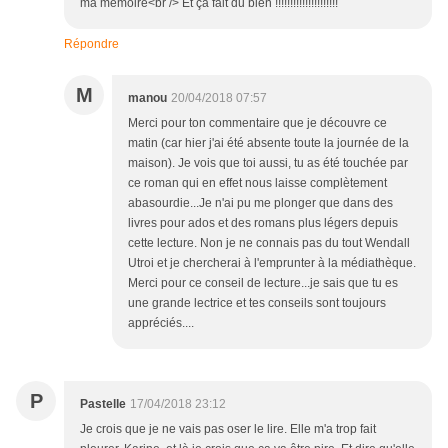
ma mémoire<br /> Et ça fait du bien !!!!!!!!!!!!!!!!!!!!!
Répondre
M
manou
20/04/2018 07:57
Merci pour ton commentaire que je découvre ce
matin (car hier j'ai été absente toute la journée de la
maison). Je vois que toi aussi, tu as été touchée par
ce roman qui en effet nous laisse complètement
abasourdie...Je n'ai pu me plonger que dans des
livres pour ados et des romans plus légers depuis
cette lecture. Non je ne connais pas du tout Wendall
Utroi et je chercherai à l'emprunter à la médiathèque.
Merci pour ce conseil de lecture...je sais que tu es
une grande lectrice et tes conseils sont toujours
appréciés....
P
Pastelle
17/04/2018 23:12
Je crois que je ne vais pas oser le lire. Elle m'a trop fait