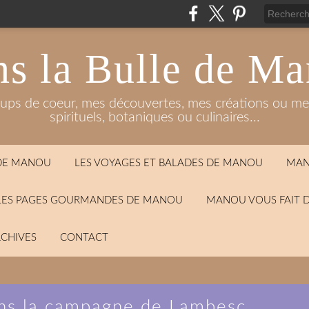
s la Bulle de M
oups de coeur, mes découvertes, mes créations ou mes
spirituels, botaniques ou culinaires...
 DE MANOU
LES VOYAGES ET BALADES DE MANOU
MAN
LES PAGES GOURMANDES DE MANOU
MANOU VOUS FAIT 
CHIVES
CONTACT
ns la campagne de Lambesc