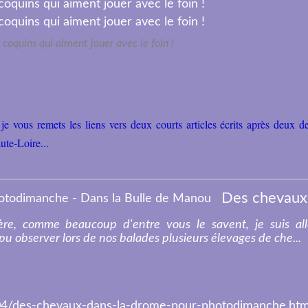
 coquins qui aiment jouer avec le foin !
je vous remets les liens vers deux courts articles écrits après deux 
ute-Loire...
Des 
re, comme beaucoup d'entre vous le savent, je suis al
u observer lors de nos balades plusieurs élevages de che...
4/des-chevaux-dans-la-drome-pour-photodimanche.htm