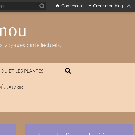
Connexion
+
Créer mon blog
anou
 voyages : intellectuels,
OU ET LES PLANTES
DÉCOUVRIR