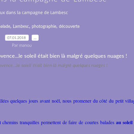
aux dans la campagne de Lambesc
,
,
,
balade
Lambesc
photographie
découverte
07.01.2018
…
Par manou
vence...le soleil était bien là malgré quelques nuages !
ées quelques jours avant noël, nous promener du côté du petit villa
au solei
 chemins tranquilles permettent de faire de courtes balades