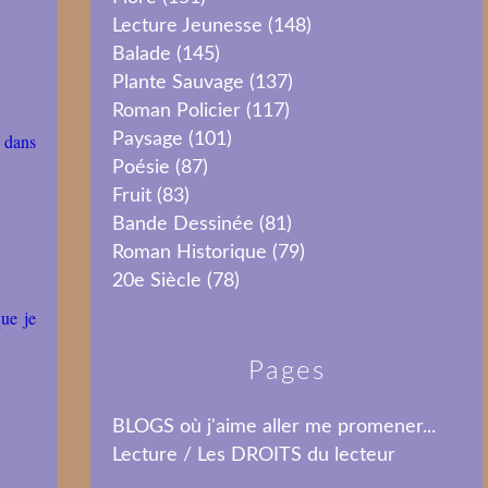
Lecture Jeunesse
(148)
Balade
(145)
Plante Sauvage
(137)
Roman Policier
(117)
e dans
Paysage
(101)
Poésie
(87)
Fruit
(83)
Bande Dessinée
(81)
Roman Historique
(79)
20e Siècle
(78)
ue je
Pages
BLOGS où j'aime aller me promener...
Lecture / Les DROITS du lecteur