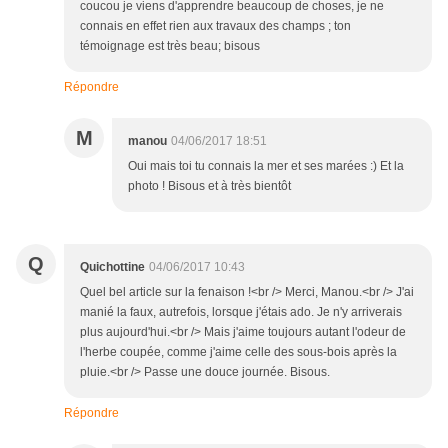
coucou je viens d'apprendre beaucoup de choses, je ne
connais en effet rien aux travaux des champs ; ton
témoignage est très beau; bisous
Répondre
M
manou
04/06/2017 18:51
Oui mais toi tu connais la mer et ses marées :) Et la
photo ! Bisous et à très bientôt
Q
Quichottine
04/06/2017 10:43
Quel bel article sur la fenaison !<br /> Merci, Manou.<br /> J'ai
manié la faux, autrefois, lorsque j'étais ado. Je n'y arriverais
plus aujourd'hui.<br /> Mais j'aime toujours autant l'odeur de
l'herbe coupée, comme j'aime celle des sous-bois après la
pluie.<br /> Passe une douce journée. Bisous.
Répondre