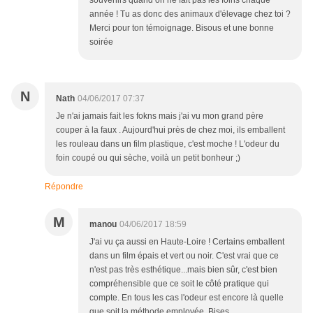
souvenirs quand on ne fait pas les foins chaque
année ! Tu as donc des animaux d'élevage chez toi ?
Merci pour ton témoignage. Bisous et une bonne
soirée
N
Nath
04/06/2017 07:37
Je n'ai jamais fait les fokns mais j'ai vu mon grand père
couper à la faux . Aujourd'hui près de chez moi, ils emballent
les rouleau dans un film plastique, c'est moche ! L'odeur du
foin coupé ou qui sèche, voilà un petit bonheur ;)
Répondre
M
manou
04/06/2017 18:59
J'ai vu ça aussi en Haute-Loire ! Certains emballent
dans un film épais et vert ou noir. C'est vrai que ce
n'est pas très esthétique...mais bien sûr, c'est bien
compréhensible que ce soit le côté pratique qui
compte. En tous les cas l'odeur est encore là quelle
que soit la méthode employée. Bises