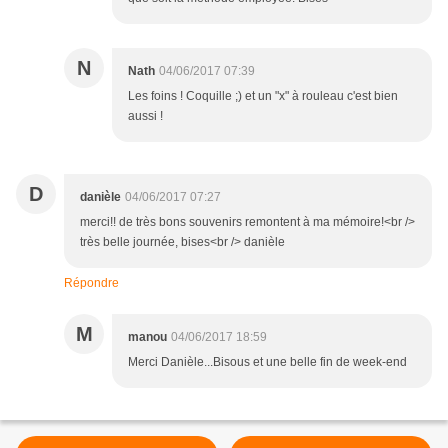
N
Nath
04/06/2017 07:39
Les foins ! Coquille ;) et un "x" à rouleau c'est bien
aussi !
D
danièle
04/06/2017 07:27
merci!! de très bons souvenirs remontent à ma mémoire!<br />
très belle journée, bises<br /> danièle
Répondre
M
manou
04/06/2017 18:59
Merci Danièle...Bisous et une belle fin de week-end