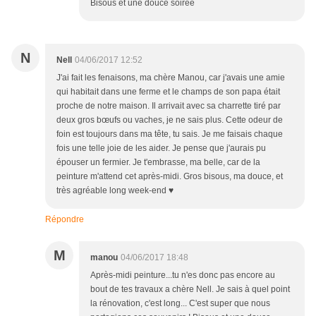
Bisous et une douce soirée
N
Nell
04/06/2017 12:52
J'ai fait les fenaisons, ma chère Manou, car j'avais une amie
qui habitait dans une ferme et le champs de son papa était
proche de notre maison. Il arrivait avec sa charrette tiré par
deux gros bœufs ou vaches, je ne sais plus. Cette odeur de
foin est toujours dans ma tête, tu sais. Je me faisais chaque
fois une telle joie de les aider. Je pense que j'aurais pu
épouser un fermier. Je t'embrasse, ma belle, car de la
peinture m'attend cet après-midi. Gros bisous, ma douce, et
très agréable long week-end ♥
Répondre
M
manou
04/06/2017 18:48
Après-midi peinture...tu n'es donc pas encore au
bout de tes travaux a chère Nell. Je sais à quel point
la rénovation, c'est long... C'est super que nous