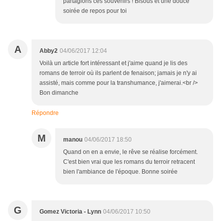
partagions ces souvenirs ! Bisous et une douce
soirée de repos pour toi
A
Abby2
04/06/2017 12:04
Voilà un article fort intéressant et j'aime quand je lis des
romans de terroir où ils parlent de fenaison; jamais je n'y ai
assisté, mais comme pour la transhumance, j'aimerai.<br />
Bon dimanche
Répondre
M
manou
04/06/2017 18:50
Quand on en a envie, le rêve se réalise forcément.
C'est bien vrai que les romans du terroir retracent
bien l'ambiance de l'époque. Bonne soirée
G
Gomez Victoria - Lynn
04/06/2017 10:50