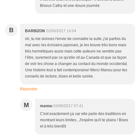
Bisous Cathy et une douce journée
B
BARBIZON
02/06/2017 14:04
oh, tu me donnes l'envie de connaitre la suite..j'ai parfois du
mal avec les écrivains japonais, je les trouve très bons mais
très hermétiques aussi mais cette auteure ne semble pas
l’être, surement par ce qu'elle vit au Canada et que sa façon
de voir les chose a changer au contact du monde occidental.
Une histoire tout a fait contemporaine! Merci Manou pour tes
conseils de lecture, bises et belle soirée.
Répondre
M
manou
03/06/2017 07:41
C'est exactement ça car elle parle des traditions en
montrant leurs limites...J'espère qu'il te plaira ! Bises
et à très bientôt