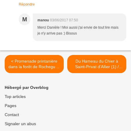
Répondre
M
manou
03/06/2017 07:50
Merci Danièle ! Moi aussi j'ai envie de tout lire mais
je n'y arrive pas :) Bisous
< Promenade printanière
Du Hameau du Chier à
dans la forêt de Rochegude
Saint-Privat d'Allier (1) /
(2) / Balade en Haute-Loire
Balade en Haute-Loire >
Hébergé par Overblog
Top articles
Pages
Contact
Signaler un abus