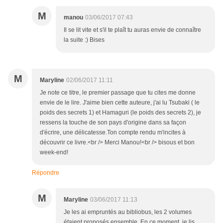
M
manou
03/06/2017 07:43
Il se lit vite et s'il te plaît tu auras envie de connaître
la suite :) Bises
M
Maryline
02/06/2017 11:11
Je note ce titre, le premier passage que tu cites me donne
envie de le lire. J'aime bien cette auteure, j'ai lu Tsubaki ( le
poids des secrets 1) et Hamaguri (le poids des secrets 2), je
ressens la touche de son pays d'origine dans sa façon
d'écrire, une délicatesse.Ton compte rendu m'incites à
découvrir ce livre.<br /> Merci Manou!<br /> bisous et bon
week-end!
Répondre
M
Maryline
03/06/2017 11:13
Je les ai empruntés au bibliobus, les 2 volumes
étaient proposés ensemble. En ce moment, je lis