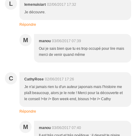
L
lemenuisiart
02/06/2017 17:32
Je découvre.
Répondre
M
manou
03/06/2017 07:39
Oui je sais bien que tu es trop occupé pour lire mais
merci de venir quand même
C
CathyRose
02/06/2017 17:26
Je n'ai jamais rien lu d'un auteur japonais mais l'histoire me
plaît beaucoup, alors je le note ! Merci pour la découverte et
le conseil !<br /> Bon week-end, bisous !<br /> Cathy
Répondre
M
manou
03/06/2017 07:40
Il est très court et très poétique : il devrait te plaire.