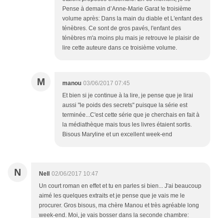
Pense à demain d’Anne-Marie Garat !e troisième
volume après: Dans la main du diable et L'enfant des
ténèbres. Ce sont de gros pavés, l'enfant des
ténèbres m'a moins plu mais je retrouve le plaisir de
lire cette auteure dans ce troisième volume.
M
manou
03/06/2017 07:45
Et bien si je continue à la lire, je pense que je lirai
aussi "le poids des secrets" puisque la série est
terminée...C'est cette série que je cherchais en fait à
la médiathèque mais tous les livres étaient sortis.
Bisous Maryline et un excellent week-end
N
Nell
02/06/2017 10:47
Un court roman en effet et tu en parles si bien... J'ai beaucoup
aimé les quelques extraits et je pense que je vais me le
procurer. Gros bisous, ma chère Manou et très agréable long
week-end. Moi, je vais bosser dans la seconde chambre: