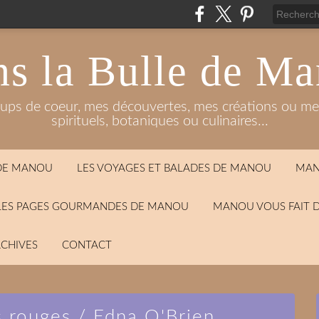
s la Bulle de M
oups de coeur, mes découvertes, mes créations ou mes
spirituels, botaniques ou culinaires...
 DE MANOU
LES VOYAGES ET BALADES DE MANOU
MAN
LES PAGES GOURMANDES DE MANOU
MANOU VOUS FAIT 
CHIVES
CONTACT
s rouges / Edna O'Brien