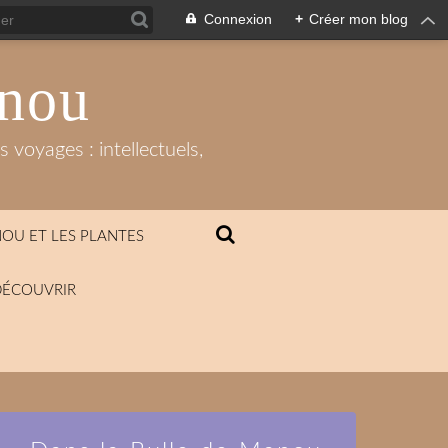
Connexion
+
Créer mon blog
anou
 voyages : intellectuels,
OU ET LES PLANTES
DÉCOUVRIR