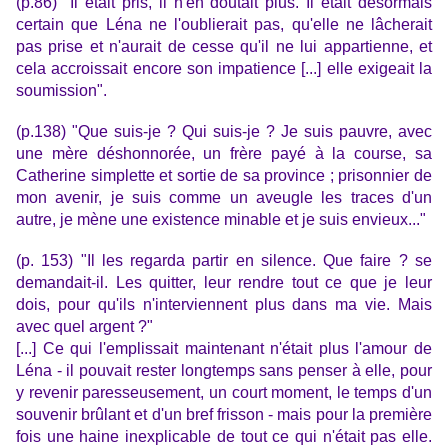
(p.86) "Il était pris, il n'en doutait plus. Il était désormais
certain que Léna ne l'oublierait pas, qu'elle ne lâcherait
pas prise et n'aurait de cesse qu'il ne lui appartienne, et
cela accroissait encore son impatience [...] elle exigeait la
soumission".
(p.138) "Que suis-je ? Qui suis-je ? Je suis pauvre, avec
une mère déshonnorée, un frère payé à la course, sa
Catherine simplette et sortie de sa province ; prisonnier de
mon avenir, je suis comme un aveugle les traces d'un
autre, je mène une existence minable et je suis envieux..."
(p. 153)
"Il les regarda partir en silence. Que faire ? se
demandait-il. Les quitter, leur rendre tout ce que je leur
dois, pour qu'ils n'interviennent plus dans ma vie. Mais
avec quel argent ?"
[...] Ce qui l'emplissait maintenant n'était plus l'amour de
Léna - il pouvait rester longtemps sans penser à elle, pour
y revenir paresseusement, un court moment, le temps d'un
souvenir brûlant et d'un bref frisson - mais pour la première
fois une haine inexplicable de tout ce qui n'était pas elle.