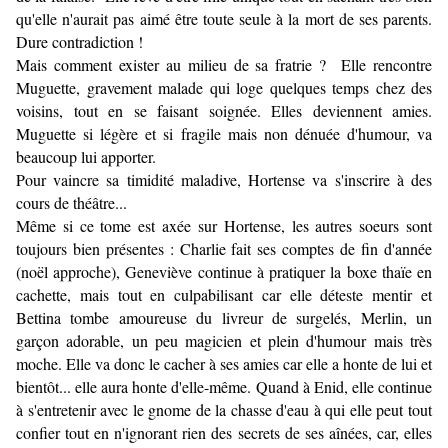
qu'elle n'aurait pas aimé être toute seule à la mort de ses parents.
Dure contradiction !
Mais comment exister au milieu de sa fratrie ? Elle rencontre
Muguette, gravement malade qui loge quelques temps chez des
voisins, tout en se faisant soignée. Elles deviennent amies.
Muguette si légère et si fragile mais non dénuée d'humour, va
beaucoup lui apporter.
Pour vaincre sa timidité maladive, Hortense va s'inscrire à des
cours de théâtre...
Même si ce tome est axée sur Hortense, les autres soeurs sont
toujours bien présentes : Charlie fait ses comptes de fin d'année
(noël approche), Geneviève continue à pratiquer la boxe thaïe en
cachette, mais tout en culpabilisant car elle déteste mentir et
Bettina tombe amoureuse du livreur de surgelés, Merlin, un
garçon adorable, un peu magicien et plein d'humour mais très
moche. Elle va donc le cacher à ses amies car elle a honte de lui et
bientôt... elle aura honte d'elle-même. Quand à Enid, elle continue
à s'entretenir avec le gnome de la chasse d'eau à qui elle peut tout
confier tout en n'ignorant rien des secrets de ses aînées, car, elles