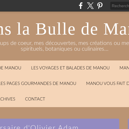
s la Bulle de M
oups de coeur, mes découvertes, mes créations ou mes
spirituels, botaniques ou culinaires...
 DE MANOU
LES VOYAGES ET BALADES DE MANOU
MAN
LES PAGES GOURMANDES DE MANOU
MANOU VOUS FAIT 
CHIVES
CONTACT
rsaire d'Olivier Adam