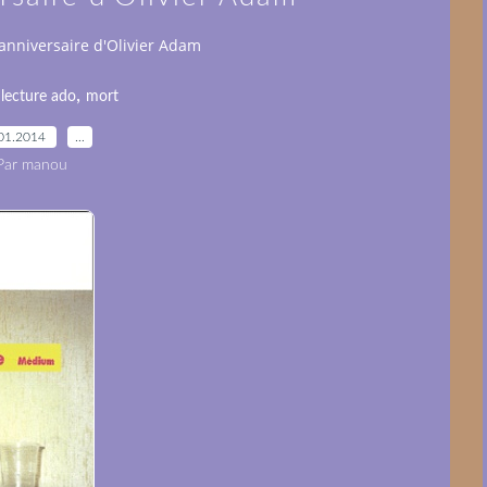
anniversaire d'Olivier Adam
,
,
lecture ado
mort
01.2014
…
Par manou