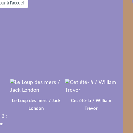
ur à l'accueil
Le Loup des mers / Jack
Cet été-là / William
London
Trevor
 2 :
lm