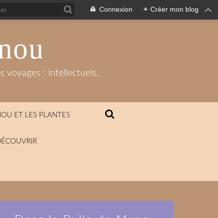
Connexion
+
Créer mon blog
anou
 voyages : intellectuels,
OU ET LES PLANTES
DÉCOUVRIR