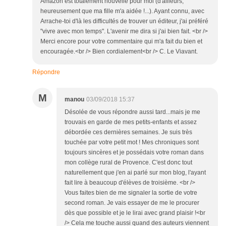
Amazon est totalement nouvelle pour moi (d'ailleurs,
heureusement que ma fille m'a aidée !...). Ayant connu, avec
Arrache-toi d'là les difficultés de trouver un éditeur, j'ai préféré
"vivre avec mon temps". L'avenir me dira si j'ai bien fait. <br />
Merci encore pour votre commentaire qui m'a fait du bien et
encouragée.<br /> Bien cordialement<br /> C. Le Viavant.
Répondre
M
manou
03/09/2018 15:37
Désolée de vous répondre aussi tard...mais je me
trouvais en garde de mes petits-enfants et assez
débordée ces dernières semaines. Je suis très
touchée par votre petit mot ! Mes chroniques sont
toujours sincères et je possédais votre roman dans
mon collège rural de Provence. C'est donc tout
naturellement que j'en ai parlé sur mon blog, l'ayant
fait lire à beaucoup d'élèves de troisième. <br />
Vous faites bien de me signaler la sortie de votre
second roman. Je vais essayer de me le procurer
dès que possible et je le lirai avec grand plaisir !<br
/> Cela me touche aussi quand des auteurs viennent