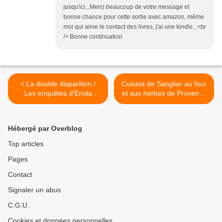
jusqu'ici...Merci beaucoup de votre message et
bonne chance pour cette sortie avec amazon, même
moi qui aime le contact des livres, j'ai une kindle...<br
/> Bonne continuation
< La double disparition /
Cuissot de Sanglier au four
Les enquêtes d'Enola
et aux herbes de Provence
Holmes tome 1 de Nancy
>
Springer
Hébergé par Overblog
Top articles
Pages
Contact
Signaler un abus
C.G.U.
Cookies et données personnelles