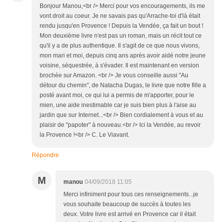
Bonjour Manou,<br /> Merci pour vos encouragements, ils me
vont droit au coeur. Je ne savais pas qu'Arrache-toi d'là était
rendu jusqu'en Provence ! Depuis la Vendée, ça fait un bout !
Mon deuxième livre n'est pas un roman, mais un récit tout ce
qu'il y a de plus authentique. Il s'agit de ce que nous vivons,
mon mari et moi, depuis cinq ans après avoir aidé notre jeune
voisine, séquestrée, à s'évader. Il est maintenant en version
brochée sur Amazon. <br /> Je vous conseille aussi "Au
détour du chemin", de Natacha Dugas, le livre que notre fille a
posté avant moi, ce qui lui a permis de m'apporter, pour le
mien, une aide inestimable car je suis bien plus à l'aise au
jardin que sur Internet...<br /> Bien cordialement à vous et au
plaisir de "papoter" à nouveau.<br /> Ici la Vendée, au revoir
la Provence !<br /> C. Le Viavant.
Répondre
M
manou
04/09/2018 11:05
Merci infiniment pour tous ces renseignements...je
vous souhaite beaucoup de succès à toutes les
deux. Votre livre est arrivé en Provence car il était