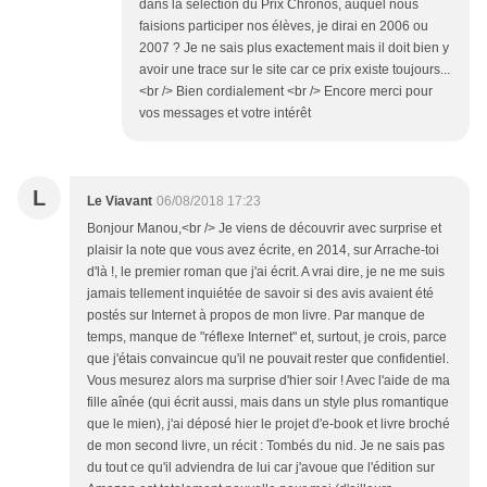
dans la sélection du Prix Chronos, auquel nous
faisions participer nos élèves, je dirai en 2006 ou
2007 ? Je ne sais plus exactement mais il doit bien y
avoir une trace sur le site car ce prix existe toujours...
<br /> Bien cordialement <br /> Encore merci pour
vos messages et votre intérêt
L
Le Viavant
06/08/2018 17:23
Bonjour Manou,<br /> Je viens de découvrir avec surprise et
plaisir la note que vous avez écrite, en 2014, sur Arrache-toi
d'là !, le premier roman que j'ai écrit. A vrai dire, je ne me suis
jamais tellement inquiétée de savoir si des avis avaient été
postés sur Internet à propos de mon livre. Par manque de
temps, manque de "réflexe Internet" et, surtout, je crois, parce
que j'étais convaincue qu'il ne pouvait rester que confidentiel.
Vous mesurez alors ma surprise d'hier soir ! Avec l'aide de ma
fille aînée (qui écrit aussi, mais dans un style plus romantique
que le mien), j'ai déposé hier le projet d'e-book et livre broché
de mon second livre, un récit : Tombés du nid. Je ne sais pas
du tout ce qu'il adviendra de lui car j'avoue que l'édition sur