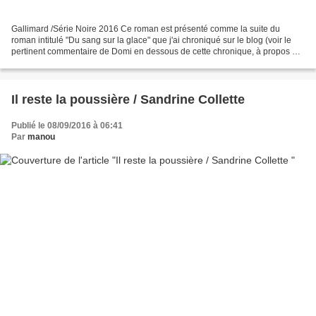
Gallimard /Série Noire 2016 Ce roman est présenté comme la suite du
roman intitulé "Du sang sur la glace" que j'ai chroniqué sur le blog (voir le
pertinent commentaire de Domi en dessous de cette chronique, à propos de
l'emploi ce "verbe"...) et qui m'avait...
Il reste la poussière / Sandrine Collette
Publié le 08/09/2016 à 06:41
Par
manou