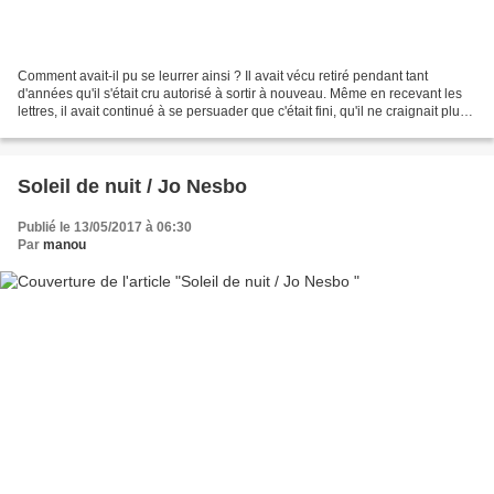
Comment avait-il pu se leurrer ainsi ? Il avait vécu retiré pendant tant
d'années qu'il s'était cru autorisé à sortir à nouveau. Même en recevant les
lettres, il avait continué à se persuader que c'était fini, qu'il ne craignait plus
rien. Comme je vous...
Soleil de nuit / Jo Nesbo
Publié le 13/05/2017 à 06:30
Par
manou