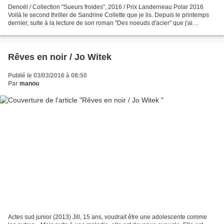
Denoël / Collection "Sueurs froides", 2016 / Prix Landerneau Polar 2016
Voilà le second thriller de Sandrine Collette que je lis. Depuis le printemps
dernier, suite à la lecture de son roman "Des noeuds d'acier" que j'ai
chroniqué que ce blog, plusieurs...
Rêves en noir / Jo Witek
Publié le 03/03/2016 à 08:50
Par
manou
Actes sud junior (2013) Jill, 15 ans, voudrait être une adolescente comme