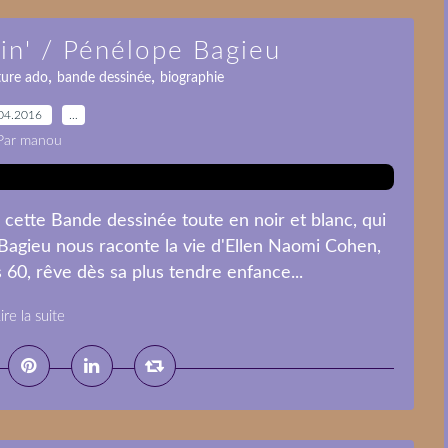
in' / Pénélope Bagieu
,
,
ture ado
bande dessinée
biographie
04.2016
…
Par manou
cette Bande dessinée toute en noir et blanc, qui
Bagieu nous raconte la vie d'Ellen Naomi Cohen,
 60, rêve dès sa plus tendre enfance...
ire la suite