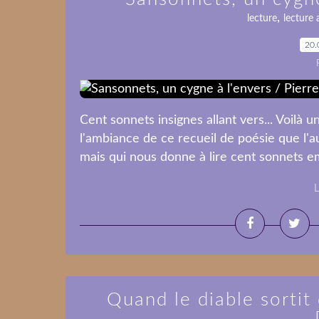
,
lecture
lecture 
20.
Cent sonnets insignes allant vers... Voilà 
l'ambiance de ce recueil de poésie que l'a
mais qui nous donne à lire cent sonnets emp
L
Quand le diable sortit 