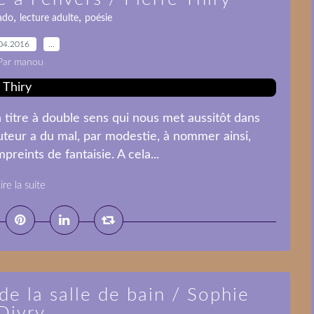
,
,
ado
lecture adulte
poésie
04.2016
…
Par manou
un titre à double sens qui nous met aussitôt dans
uteur a du mal, par modestie, à nommer ainsi,
reints de fantaisie. A cela...
ire la suite
de la salle de bain / Sophie
Divry