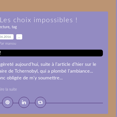
 Les choix impossibles !
,
ecture
tag
04.2016
…
Par manou
reté aujourd'hui, suite à l'article d'hier sur le
aire de Tchernobyl, qui a plombé l'ambiance...
donc obligée de m'y soumettre...
ire la suite