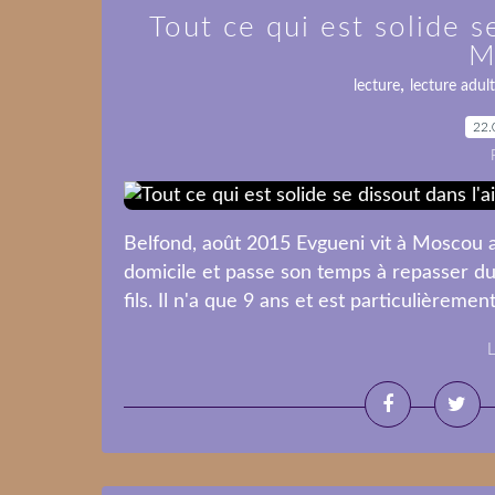
Tout ce qui est solide s
M
,
lecture
lecture adul
22.
Belfond, août 2015 Evgueni vit à Moscou a
domicile et passe son temps à repasser du 
fils. Il n'a que 9 ans et est particulièrement
L