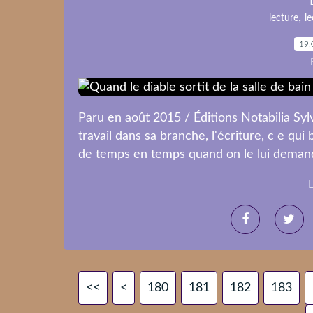
,
lecture
le
19.
Paru en août 2015 / Éditions Notabilia Syl
travail dans sa branche, l'écriture, c e qui 
de temps en temps quand on le lui demande
L
<<
<
100
110
120
130
140
150
160
170
180
181
182
183