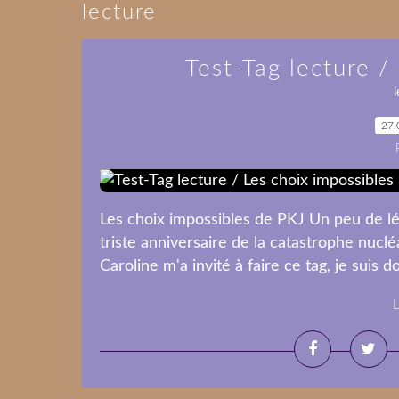
lecture
Test-Tag lecture /
l
27.
Les choix impossibles de PKJ Un peu de légè
triste anniversaire de la catastrophe nuclé
Caroline m'a invité à faire ce tag, je suis 
L