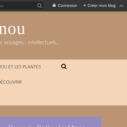
Connexion
+
Créer mon blog
anou
 voyages : intellectuels,
OU ET LES PLANTES
DÉCOUVRIR