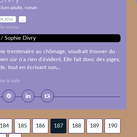
,
cture adulte
roman
04.2016
…
Par manou
vie trentenaire au chômage, voudrait trouver du
bien sûr n'a rien d'évident. Elle fait donc des piges,
, tout en écrivant son...
ire la suite
184
185
186
187
188
189
190
200