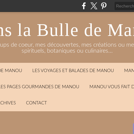
s la Bulle de M
oups de coeur, mes découvertes, mes créations ou mes
spirituels, botaniques ou culinaires...
 DE MANOU
LES VOYAGES ET BALADES DE MANOU
MAN
LES PAGES GOURMANDES DE MANOU
MANOU VOUS FAIT 
CHIVES
CONTACT