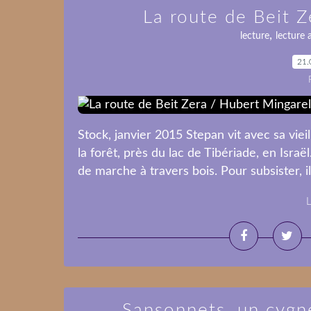
La route de Beit Z
,
lecture
lecture 
21.
Stock, janvier 2015 Stepan vit avec sa vie
la forêt, près du lac de Tibériade, en Israël
de marche à travers bois. Pour subsister, il
L
Sansonnets, un cygne