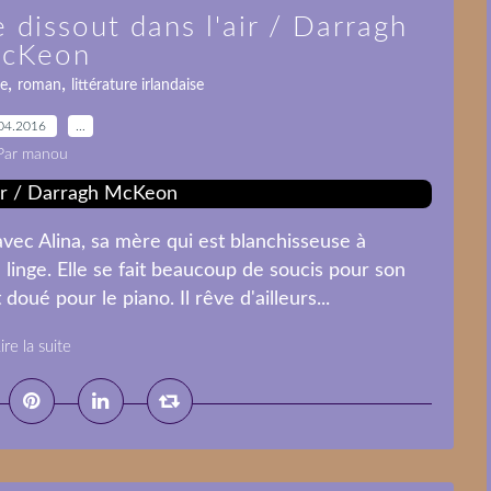
e dissout dans l'air / Darragh
cKeon
,
,
te
roman
littérature irlandaise
04.2016
…
Par manou
vec Alina, sa mère qui est blanchisseuse à
linge. Elle se fait beaucoup de soucis pour son
 doué pour le piano. Il rêve d'ailleurs...
ire la suite