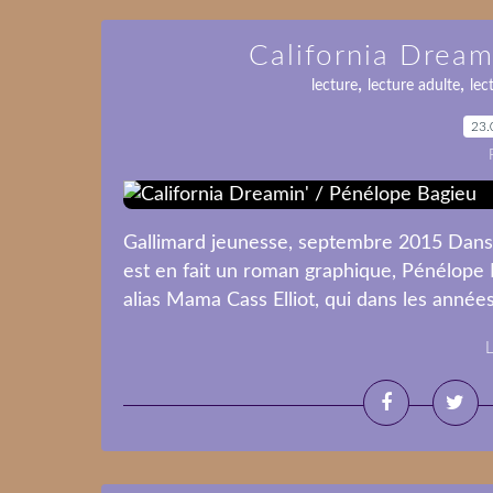
California Dream
,
,
lecture
lecture adulte
lec
23.
Gallimard jeunesse, septembre 2015 Dans 
est en fait un roman graphique, Pénélope 
alias Mama Cass Elliot, qui dans les années
L