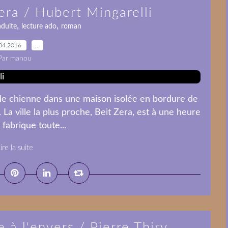
era / Hubert Mingarelli
,
,
adulte
lecture ado
roman
04.2016
…
Par manou
ille chienne dans une maison isolée en bordure de
. La ville la plus proche, Beit Zera, est à une heure
 fabrique toute...
ire la suite
 à l'envers / Pierre Thiry