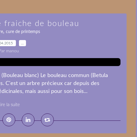
e fraiche de bouleau
,
re
cure de printemps
04.2015
…
Par manou
a (Bouleau blanc) Le bouleau commun (Betula
ées. C'est un arbre précieux car depuis des
édicinales, mais aussi pour son bois...
ire la suite