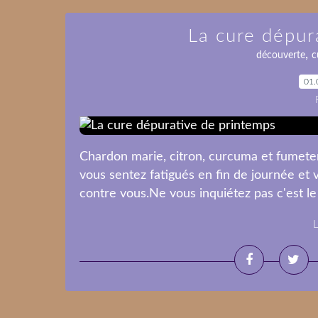
La cure dépur
,
découverte
c
01.
Chardon marie, citron, curcuma et fumeterr
vous sentez fatigués en fin de journée et 
contre vous.Ne vous inquiétez pas c'est le 
L