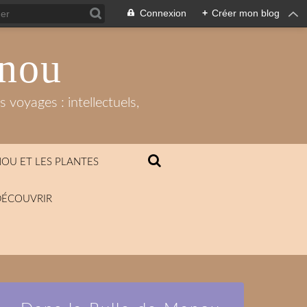
Connexion
+
Créer mon blog
anou
 voyages : intellectuels,
OU ET LES PLANTES
DÉCOUVRIR