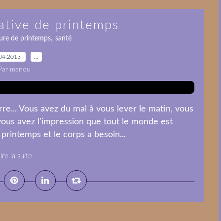
ative de printemps
,
ure de printemps
santé
04.2013
…
Par manou
e... Vous avez du mal à vous lever le matin, vous
vous avez l'impression que tout le monde est
printemps et le corps a besoin...
ire la suite