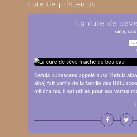
cure de printemps
La cure de sèv
,
santé
natu
16.
Betula pubescens appelé aussi Betula alb
alba) fait partie de la famille des Bétulac
millénaires, il est utilisé pour ses vertus m
L