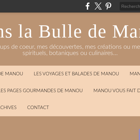
s la Bulle de M
oups de coeur, mes découvertes, mes créations ou mes
spirituels, botaniques ou culinaires...
 DE MANOU
LES VOYAGES ET BALADES DE MANOU
MAN
LES PAGES GOURMANDES DE MANOU
MANOU VOUS FAIT 
CHIVES
CONTACT