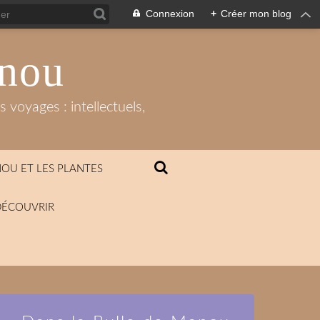
Connexion
+
Créer mon blog
anou
 voyages : intellectuels,
OU ET LES PLANTES
DÉCOUVRIR