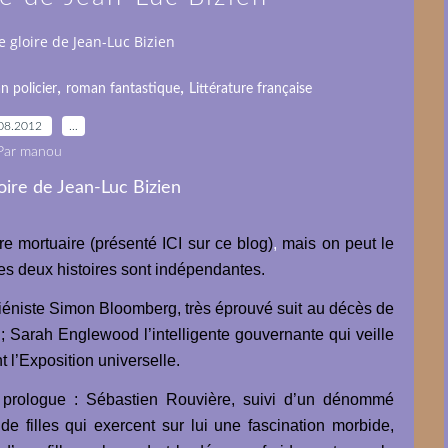
 gloire de Jean-Luc Bizien
,
,
 policier
roman fantastique
Littérature française
08.2012
…
Par manou
e mortuaire (présenté ICI sur ce blog)
,
mais on peut le
les deux histoires sont indépendantes.
iéniste Simon Bloomberg, très éprouvé suit au décès de
; Sarah Englewood l’intelligente gouvernante qui veille
t l’Exposition universelle.
prologue : Sébastien Rouvière, suivi d’un dénommé
 filles qui exercent sur lui une fascination morbide,