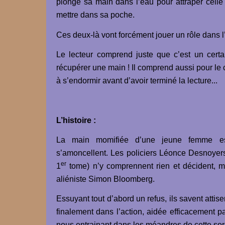
plonge sa main dans l’eau pour attraper celle 
mettre dans sa poche.
Ces deux-là vont forcément jouer un rôle dans l’
Le lecteur comprend juste que c’est un certa
récupérer une main ! Il comprend aussi pour le 
à s’endormir avant d’avoir terminé la lecture...
L’histoire :
La main momifiée d’une jeune femme est 
s’amoncellent. Les policiers Léonce Desnoyers
er
1
tome) n’y comprennent rien et décident, m
aliéniste Simon Bloomberg.
Essuyant tout d’abord un refus, ils savent attise
finalement dans l’action, aidée efficacement pa
nous entrainant dans les méandres de cette sord