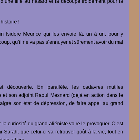
d’une fille au hasard et la découpe froidement pour la
histoire !
in Isidore Meurice qui les envoie là, un à un, pour y
coup, qu’il ne va pas s’ennuyer et sûrement avoir du mal
découverte. En parallèle, les cadavres mutilés
 et son adjoint Raoul Mesnard (déjà en action dans le
algré son état de dépression, de faire appel au grand
r la curiosité du grand aliéniste voire le provoquer. C’est
r Sarah, que celui-ci va retrouver goût à la vie, tout en
ide affaire.