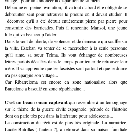
village, pour lui annoncer la disparition de sa mère.
Débarqué en pleine révolution, il va tout d'abord être obligé de se
débrouiller seul pour retrouver le prieuré où il devait étudier. Il
découvre qu'il a été détruit entièrement pierre par pierre pour
construire des barricades. Puis il rencontre Marisol, une jeune
fille qui va beaucoup l'aider...
Dans le vent de liberté, de violence et de démesure qui souffle sur
la ville, Esteban va tenter de se raccrocher à la seule personne
qu'il aime, sa sœur Telma. Ils vont échanger de nombreuses
lettres parfois décalées dans le temps pour tenter de retrouver leur
mère. Il va apprendre que les fascistes sont partout et que le drame
n'a pas épargné son village...
Car Ribarreloma est encore en zone nationaliste alors que
Barcelone a basculé en zone républicaine...
C'est un beau roman captivant
qui ressemble à un témoignage
sur le thème de la guerre civile espagnole, période de l'histoire
dont on parle très peu dans la littérature pour adolescents...
La construction du récit est de plus très originale. La narratrice,
Lucile Butrillas ( l'auteur ?), a retrouvé dans sa maison familiale