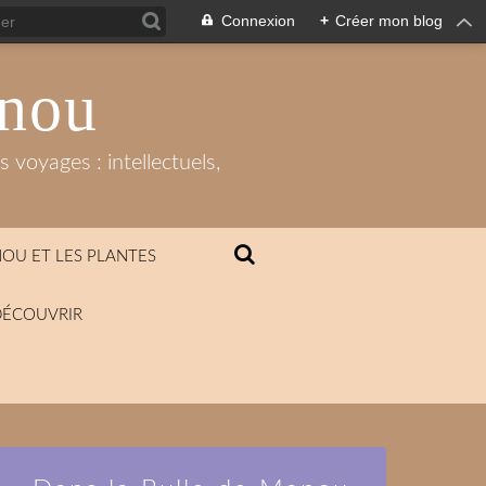
Connexion
+
Créer mon blog
anou
 voyages : intellectuels,
OU ET LES PLANTES
DÉCOUVRIR