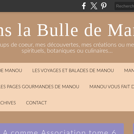
s la Bulle de M
oups de coeur, mes découvertes, mes créations ou mes
spirituels, botaniques ou culinaires...
 DE MANOU
LES VOYAGES ET BALADES DE MANOU
MAN
LES PAGES GOURMANDES DE MANOU
MANOU VOUS FAIT 
CHIVES
CONTACT
 / A comme Association tome 6