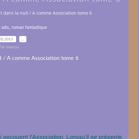
rt dans la nuit / A comme Association tome 6
,
e ado
roman fantastique
02.2013
…
Par manou
 secouent l'Association. Lorsqu'il se présente