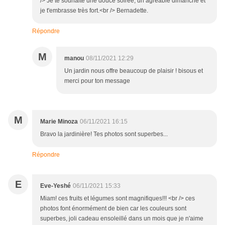
/> Je te souhaite une douce soirée, un agréable dimanche et
je t'embrasse très fort.<br /> Bernadette.
Répondre
M
manou
08/11/2021 12:29
Un jardin nous offre beaucoup de plaisir ! bisous et
merci pour ton message
M
Marie Minoza
06/11/2021 16:15
Bravo la jardinière! Tes photos sont superbes...
Répondre
E
Eve-Yeshé
06/11/2021 15:33
Miam! ces fruits et légumes sont magnifiques!!! <br /> ces
photos font énormément de bien car les couleurs sont
superbes, joli cadeau ensoleillé dans un mois que je n'aime