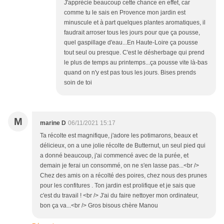
J'apprécie beaucoup cette chance en effet, car
comme tu le sais en Provence mon jardin est
minuscule et à part quelques plantes aromatiques, il
faudrait arroser tous les jours pour que ça pousse,
quel gaspillage d'eau...En Haute-Loire ça pousse
tout seul ou presque. C'est le désherbage qui prend
le plus de temps au printemps...ça pousse vite là-bas
quand on n'y est pas tous les jours. Bises prends
soin de toi
M
marine D
06/11/2021 15:17
Ta récolte est magnifique, j'adore les potimarons, beaux et
délicieux, on a une jolie récolte de Butternut, un seul pied qui
a donné beaucoup, j'ai commencé avec de la purée, et
demain je ferai un consommé, on ne s'en lasse pas...<br />
Chez des amis on a récolté des poires, chez nous des prunes
pour les confitures . Ton jardin est prolifique et je sais que
c'est du travail ! <br /> J'ai du faire nettoyer mon ordinateur,
bon ça va...<br /> Gros bisous chère Manou