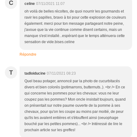
C
celine
07/11/2021 11:07
oh voilà de belles récoltes, de quoi nourrir les gourmands et
ravir les papilles, bravo à toi pour cette explosion de couleurs
également. merci pour ton message partageant notre peine,
j'avoue que la vie continue comme disent certains, mais un
manque s'est installé...espérant que le temps atténuera cette
sensation de vide.bises.celine
Répondre
T
tadloiducine
07/11/2021 08:23
Quel beau potager, annoncé par la photo de cucurbitacés
divers et bien colorés (potimarrons, butternuts..). <br /> En ce
qui concerne les pommes pour les chevaux: vous ne leur
coupez pas les pommes? Mon oncle insistait toujours, quand
on présentait sur notre paume ouverte de la pomme à ses
chevaux, pour qu'on les coupe au moins par moitié, de peur
qu'ils les avalent entières et s'étouffent ainsi (oeuophage
bouché par les petites pommes)... <br /> Intéressé de lire le
prochain article sur les greffes!