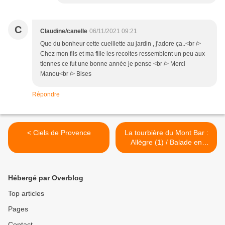
C
Claudine/canelle
06/11/2021 09:21
Que du bonheur cette cueillette au jardin , j'adore ça..<br />
Chez mon fils et ma fille les recoltes ressemblent un peu aux
tiennes ce fut une bonne année je pense <br /> Merci
Manou<br /> Bises
Répondre
< Ciels de Provence
La tourbière du Mont Bar :
Allègre (1) / Balade en
Haute-Loire >
Hébergé par Overblog
Top articles
Pages
Contact