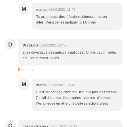
M
manou
03/06/2021 11:47
Tu as toujours des réflexions intéressantes en
effet...Merci de les partager ici ! Amitiés
D
Durgalola
02/06/2021 20:42
à lire davantage des auteurs asiatiques ; Chine, Japon, Inde,
etc...<br /> merci - bises
Répondre
M
manou
03/06/2021 11:46
C'est par période chez moi, n'oublie pas les coréens,
j'ai fait de belles découvertes avec eux, d'ailleurs
l'Asiathèque en offre une belle sélection. Bises
C
chemindetables
02/06/2021 14:33