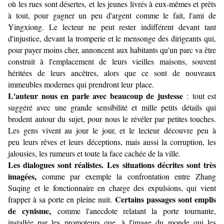
où les rues sont désertes, et les jeunes livrés à eux-mêmes et prêts
à tout, pour gagner un peu d'argent comme le fait, l'ami de
Yingxiong. Le lecteur ne peut rester indifférent devant tant
d'injustice, devant la tromperie et le mensonge des dirigeants qui,
pour payer moins cher, annoncent aux habitants qu'un parc va être
construit à l'emplacement de leurs vieilles maisons, souvent
héritées de leurs ancêtres, alors que ce sont de nouveaux
immeubles modernes qui prendront leur place.
L'auteur nous en parle avec beaucoup de justesse
: tout est
suggéré avec une grande sensibilité et mille petits détails qui
brodent autour du sujet, pour nous le révéler par petites touches.
Les gens vivent au jour le jour, et le lecteur découvre peu à
peu leurs rêves et leurs déceptions, mais aussi la corruption, les
jalousies, les rumeurs et toute la face cachée de la ville.
Les dialogues sont réalistes.
Les situations décrites sont très
imagées,
comme par exemple la confrontation entre Zhang
Suqing et le fonctionnaire en charge des expulsions, qui vient
Certains passages sont emplis
frapper à sa porte en pleine nuit.
de cynisme,
comme l'anecdote relatant la porte tournante,
installée par les promoteurs que, à l'image du monde qui les