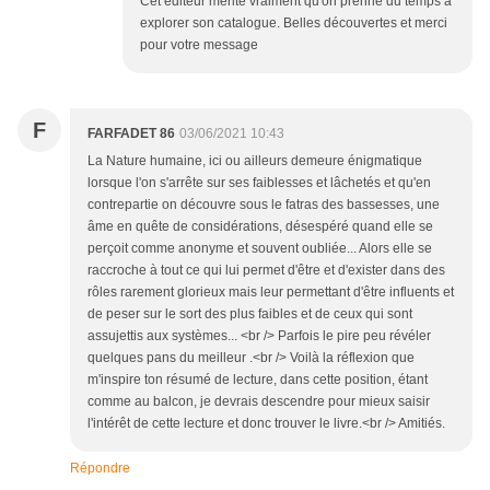
Cet éditeur mérite vraiment qu'on prenne du temps à
explorer son catalogue. Belles découvertes et merci
pour votre message
F
FARFADET 86
03/06/2021 10:43
La Nature humaine, ici ou ailleurs demeure énigmatique
lorsque l'on s'arrête sur ses faiblesses et lâchetés et qu'en
contrepartie on découvre sous le fatras des bassesses, une
âme en quête de considérations, désespéré quand elle se
perçoit comme anonyme et souvent oubliée... Alors elle se
raccroche à tout ce qui lui permet d'être et d'exister dans des
rôles rarement glorieux mais leur permettant d'être influents et
de peser sur le sort des plus faibles et de ceux qui sont
assujettis aux systèmes... <br /> Parfois le pire peu révéler
quelques pans du meilleur .<br /> Voilà la réflexion que
m'inspire ton résumé de lecture, dans cette position, étant
comme au balcon, je devrais descendre pour mieux saisir
l'intérêt de cette lecture et donc trouver le livre.<br /> Amitiés.
Répondre