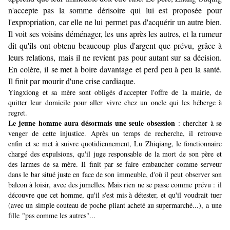
n'accepte pas la somme dérisoire qui lui est proposée pour
l'expropriation, car elle ne lui permet pas d'acquérir un autre bien.
Il voit ses voisins déménager, les uns après les autres, et la rumeur
dit qu'ils ont obtenu beaucoup plus d'argent que prévu, grâce à
leurs relations, mais il ne revient pas pour autant sur sa décision.
En colère, il se met à boire davantage et perd peu à peu la santé.
Il finit par mourir d'une crise cardiaque.
Yingxiong et sa mère sont obligés d'accepter l'offre de la mairie, de
quitter leur domicile pour aller vivre chez un oncle qui les héberge à
regret.
Le jeune homme aura désormais une seule obsession
: chercher à se
venger de cette injustice. Après un temps de recherche, il retrouve
enfin et se met à suivre quotidiennement, Lu Zhiqiang, le fonctionnaire
chargé des expulsions, qu'il juge responsable de la mort de son père et
des larmes de sa mère. Il finit par se faire embaucher comme serveur
dans le bar situé juste en face de son immeuble, d'où il peut observer son
balcon à loisir, avec des jumelles. Mais rien ne se passe comme prévu : il
découvre que cet homme, qu'il s'est mis à détester, et qu'il voudrait tuer
(avec un simple couteau de poche pliant acheté au supermarché...), a une
fille "pas comme les autres"...