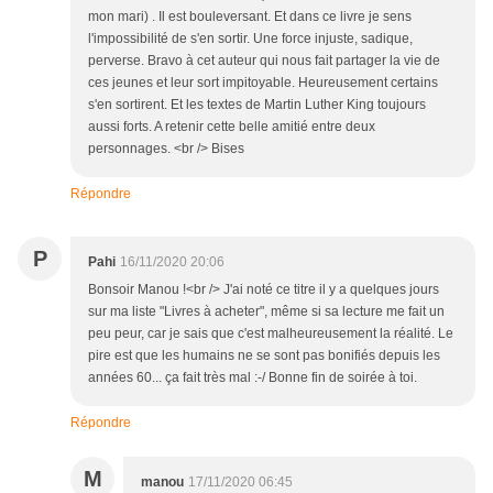
mon mari) . Il est bouleversant. Et dans ce livre je sens
l'impossibilité de s'en sortir. Une force injuste, sadique,
perverse. Bravo à cet auteur qui nous fait partager la vie de
ces jeunes et leur sort impitoyable. Heureusement certains
s'en sortirent. Et les textes de Martin Luther King toujours
aussi forts. A retenir cette belle amitié entre deux
personnages. <br /> Bises
Répondre
P
Pahi
16/11/2020 20:06
Bonsoir Manou !<br /> J'ai noté ce titre il y a quelques jours
sur ma liste "Livres à acheter", même si sa lecture me fait un
peu peur, car je sais que c'est malheureusement la réalité. Le
pire est que les humains ne se sont pas bonifiés depuis les
années 60... ça fait très mal :-/ Bonne fin de soirée à toi.
Répondre
M
manou
17/11/2020 06:45