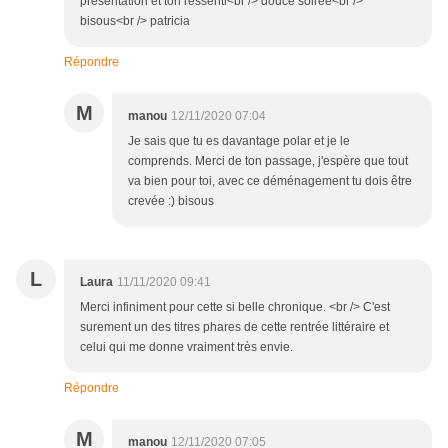
présentation et ton ressenti<br /> douce soirée<br />
bisous<br /> patricia
Répondre
M
manou
12/11/2020 07:04
Je sais que tu es davantage polar et je le
comprends. Merci de ton passage, j'espère que tout
va bien pour toi, avec ce déménagement tu dois être
crevée :) bisous
L
Laura
11/11/2020 09:41
Merci infiniment pour cette si belle chronique. <br /> C'est
surement un des titres phares de cette rentrée littéraire et
celui qui me donne vraiment très envie.
Répondre
M
manou
12/11/2020 07:05