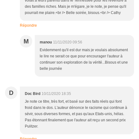
volait à leurs parents dans le Tennessee pour les revendre à
des familles riches. Mais je m'égare, je le note, je pense qu'il
pourrait me plaire.<br /> Belle soirée, bisous.<br /> Cathy
Répondre
M
manou
11/11/2020 09:56
Evidemment qu'il est dur mais je voulais absolument
le lire ne serait ce que pour encourager l'auteur à
continuer son exploration de la vérité...Bisous et une
belle journée
D
Doc Bird
10/11/2020 18:35
Je note ce titre, très fort, et basé sur des faits réels qui font
froid dans le dos. L'auteur dénonce le racisme qui continue à
sévir, sous diverses formes, et pas qu'aux Etats-unis, hélas.
Pas étonnant finalement que l'auteur ait reçu un second prix
Pulitzer.