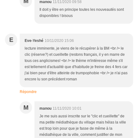
M
manou
11/11/2020 09:58
Il doit y être en principe toutes les nouveautés sont
disponibles ! bisous
E
Eve-Yeshé
10/11/2020 15:06
lecture imminente, je viens de le récupérer à la BM <br /> le
clic (réserve?) et cueillette (restons français, il y en marre de
tous ces anglicismes! <br /> le thème m'intéresse même s'il
est tellement d'actualité que d'habitude je freine des 4 fers car
j'ai bien peur d'être atteinte de trumpophobie <br /> je n'ai pas
encore lu son précédent roman
Répondre
M
manou
11/11/2020 10:01
Je me suis aussi inscrite sur le "clic et cueillette" de
ma petite médiathèque du village mais hélas la ville
est trop loin pour que je fasse de même à la
médiathèque de la ville, comment justifier de mon