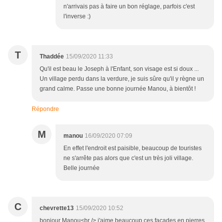
n'arrivais pas à faire un bon réglage, parfois c'est
l'inverse :)
T
Thaddée
15/09/2020 11:33
Qu'il est beau le Joseph à l'Enfant, son visage est si doux ...
Un village perdu dans la verdure, je suis sûre qu'il y règne un
grand calme. Passe une bonne journée Manou, à bientôt !
Répondre
M
manou
16/09/2020 07:09
En effet l'endroit est paisible, beaucoup de touristes
ne s'arrête pas alors que c'est un très joli village.
Belle journée
C
chevrette13
15/09/2020 10:52
bonjour Manou<br /> j'aime beaucoup ces façades en pierres