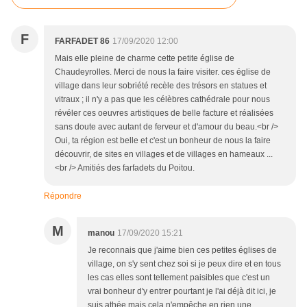
F
FARFADET 86
17/09/2020 12:00
Mais elle pleine de charme cette petite église de
Chaudeyrolles. Merci de nous la faire visiter. ces église de
village dans leur sobriété recèle des trésors en statues et
vitraux ; il n'y a pas que les célèbres cathédrale pour nous
révéler ces oeuvres artistiques de belle facture et réalisées
sans doute avec autant de ferveur et d'amour du beau.<br />
Oui, ta région est belle et c'est un bonheur de nous la faire
découvrir, de sites en villages et de villages en hameaux ...
<br /> Amitiés des farfadets du Poitou.
Répondre
M
manou
17/09/2020 15:21
Je reconnais que j'aime bien ces petites églises de
village, on s'y sent chez soi si je peux dire et en tous
les cas elles sont tellement paisibles que c'est un
vrai bonheur d'y entrer pourtant je l'ai déjà dit ici, je
suis athée mais cela n'empêche en rien une