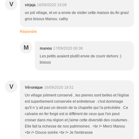
V
virjaja
16/09/2020 19:09
un joli village, et on a envie de visiter cette maison du fin gras!
gros bisous Manou. cathy
Répondre
M
manou
17/09/2020 06:38
Les petits avaient plutôt envie de courir dehors :)
bisous
V
Véronique
16/09/2020 18:51
Un village joliment conservé , les pierres sont belles et l'église
est superbement conservée et entretenue . c'est dommage
qu'il n 'y ait pas un dessin de la chapelle qui l'a précédée . Ce
calvaire en fer forgé est si différent de ceux que l'on peut
croiser dans ma région et j'aime cette diversité des coutumes .
Elle fait la richesse de nos patrimoines . <br /> Merci Manou
<br /> Douce soirée <br /> Je t'embrasse