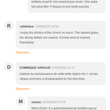
enfants et qu'ils n'en avaient pas envie. Une autre
fois peut-être ?! bisous et une belle journée
R
ruthiebear
15/09/2020 16:56
I enjoy the photos of the church so much. The stained glass,
the strong details are superb. A lovely area to explore.
Friendship
Répondre
D
DOMINIQUE ARNAUD
15/09/2020 15:17
j'admire ta connaissance de cette belle région<br /> oui les
vitraux sont durs à photographier,tu t'en tires bien
Répondre
M
manou
16/09/2020 07:09
Merci Domi ! Il y avait tellement de lumière que je