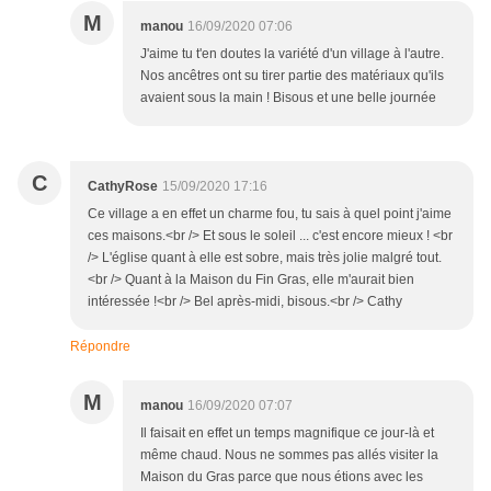
M
manou
16/09/2020 07:06
J'aime tu t'en doutes la variété d'un village à l'autre.
Nos ancêtres ont su tirer partie des matériaux qu'ils
avaient sous la main ! Bisous et une belle journée
C
CathyRose
15/09/2020 17:16
Ce village a en effet un charme fou, tu sais à quel point j'aime
ces maisons.<br /> Et sous le soleil ... c'est encore mieux ! <br
/> L'église quant à elle est sobre, mais très jolie malgré tout.
<br /> Quant à la Maison du Fin Gras, elle m'aurait bien
intéressée !<br /> Bel après-midi, bisous.<br /> Cathy
Répondre
M
manou
16/09/2020 07:07
Il faisait en effet un temps magnifique ce jour-là et
même chaud. Nous ne sommes pas allés visiter la
Maison du Gras parce que nous étions avec les