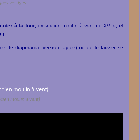
ues vestiges...
nter à la tour,
un ancien moulin à vent du XVIIe, et
on
.
ionner le diaporama (version rapide) ou de le laisser se
ncien moulin à vent)