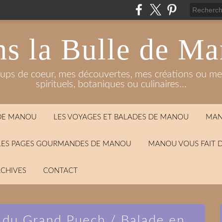
s la Bulle de M
oups de coeur, mes découvertes, mes créations ou mes
spirituels, botaniques ou culinaires...
 DE MANOU
LES VOYAGES ET BALADES DE MANOU
MAN
LES PAGES GOURMANDES DE MANOU
MANOU VOUS FAIT 
CHIVES
CONTACT
u du Grand Puech / Balade en