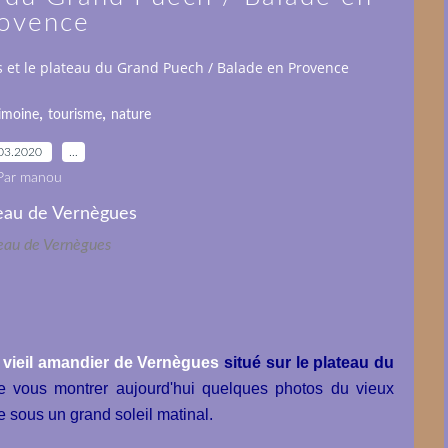
ovence
 et le plateau du Grand Puech / Balade en Provence
,
,
imoine
tourisme
nature
03.2020
…
Par manou
eau de Vernègues
e vieil amandier de Vernègues
situé sur le plateau du
de vous montrer aujourd'hui quelques photos du vieux
e sous un grand soleil matinal.