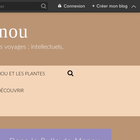
Connexion
+
Créer mon blog
anou
 voyages : intellectuels,
OU ET LES PLANTES
DÉCOUVRIR