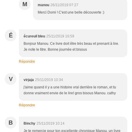
M
manou
26/11/2019 07:27
Merci Domi ! C'est une belle découverte :)
É
écureuil bleu
25/11/2019 10:59
Bonjour Manou. Ce livre doit être très beau et prenant à lire.
Je note le titre. Bonne journée et bisous
Répondre
V
virjaja
25/11/2019 10:34
j'aime quand il y a une histoire vrai derrière le roman, et tu
donne vraiment envie de le lire! gros bisous Manou. cathy
Répondre
B
Binchy
25/11/2019 10:14
Je te remercie pour ton excellente chronique Manou, un livre