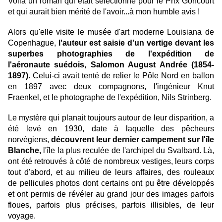
Voilà un roman qui était sélectionné pour le Prix Goncourt
et qui aurait bien mérité de l'avoir...à mon humble avis !
Alors qu'elle visite le musée d'art moderne Louisiana de
Copenhague,
l'auteur est saisie d'un vertige devant les
superbes photographies de l'expédition de
l'aéronaute suédois, Salomon August Andrée (1854-
1897).
Celui-ci avait tenté de relier le Pôle Nord en ballon
en 1897 avec deux compagnons, l'ingénieur Knut
Fraenkel, et le photographe de l'expédition, Nils Strinberg.
Le mystère qui planait toujours autour de leur disparition, a
été levé en 1930, date à laquelle des pêcheurs
norvégiens,
découvrent leur dernier campement sur l'île
Blanche,
l'île la plus reculée de l'archipel du Svalbard. Là,
ont été retrouvés à côté de nombreux vestiges, leurs corps
tout d'abord, et au milieu de leurs affaires, des rouleaux
de pellicules photos dont certains ont pu être développés
et ont permis de révéler au grand jour des images parfois
floues, parfois plus précises, parfois illisibles, de leur
voyage.