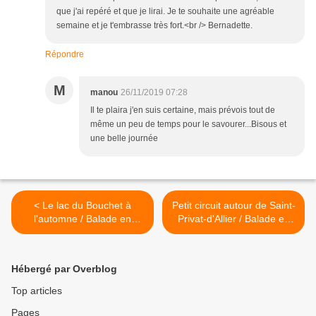
que j'ai repéré et que je lirai. Je te souhaite une agréable
semaine et je t'embrasse très fort.<br /> Bernadette.
Répondre
M
manou
26/11/2019 07:28
Il te plaira j'en suis certaine, mais prévois tout de
même un peu de temps pour le savourer...Bisous et
une belle journée
< Le lac du Bouchet à
Petit circuit autour de Saint-
l'automne / Balade en
Privat-d'Allier / Balade en
Haute-Loire
Haute-Loire >
Hébergé par Overblog
Top articles
Pages