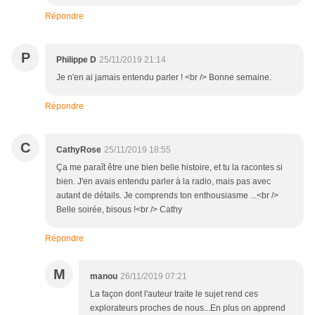
Répondre
P
Philippe D
25/11/2019 21:14
Je n'en ai jamais entendu parler ! <br /> Bonne semaine.
Répondre
C
CathyRose
25/11/2019 18:55
Ça me paraît être une bien belle histoire, et tu la racontes si
bien. J'en avais entendu parler à la radio, mais pas avec
autant de détails. Je comprends ton enthousiasme ...<br />
Belle soirée, bisous !<br /> Cathy
Répondre
M
manou
26/11/2019 07:21
La façon dont l'auteur traite le sujet rend ces
explorateurs proches de nous...En plus on apprend