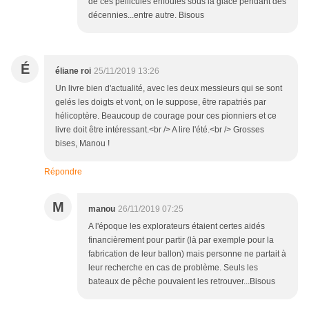
de ces pellicules enfouies sous la glace pendant des
décennies...entre autre. Bisous
É
éliane roi
25/11/2019 13:26
Un livre bien d'actualité, avec les deux messieurs qui se sont
gelés les doigts et vont, on le suppose, être rapatriés par
hélicoptère. Beaucoup de courage pour ces pionniers et ce
livre doit être intéressant.<br /> A lire l'été.<br /> Grosses
bises, Manou !
Répondre
M
manou
26/11/2019 07:25
A l'époque les explorateurs étaient certes aidés
financièrement pour partir (là par exemple pour la
fabrication de leur ballon) mais personne ne partait à
leur recherche en cas de problème. Seuls les
bateaux de pêche pouvaient les retrouver...Bisous