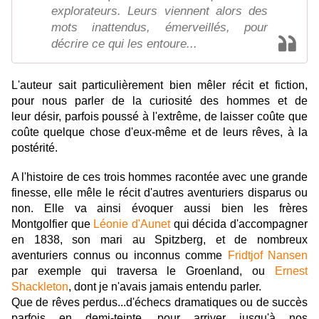
explorateurs. Leurs viennent alors des
mots inattendus, émerveillés, pour
décrire ce qui les entoure...
L'auteur sait particulièrement bien mêler récit et fiction,
pour nous parler de la curiosité des hommes et de
leur désir, parfois poussé à l'extrême, de laisser coûte que
coûte quelque chose d'eux-même et de leurs rêves, à la
postérité.
A l'histoire de ces trois hommes racontée avec une grande
finesse, elle mêle le récit d'autres aventuriers disparus ou
non. Elle va ainsi évoquer aussi bien les frères
Montgolfier que
Léonie d'Aunet
qui décida d'accompagner
en 1838, son mari au Spitzberg, et de nombreux
aventuriers connus ou inconnus comme
Fridtjof Nansen
par exemple qui traversa le Groenland, ou
Ernest
Shackleton
, dont je n'avais jamais entendu parler.
Que de rêves perdus...d'échecs dramatiques ou de succès
parfois en demi-teinte, pour arriver jusqu'à nos