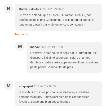
B
Bonheur du Jour
26/11/2019 06:11
Je n'en ai entendu que du bien ! Du roman, bien sûr, pas
forcément de ce prix Goncourt qui existe pourtant depuis si
longtemps... et n'a pas vraiment encore convaincu !
Répondre
M
manou
26/11/2019 07:20
C'est vrai je suis souvent déçu par le lauréat du Prix
Goncourt. J'ai aimé cependant celui de l'année
dernière et cette année apparemment c'est aussi une
petite pépite...A surveiller de près
M
moqueplet
26/11/2019 05:29
la distribution de ces prix doit être aléatoire, suivant les
personnes du jury.....mais c'est bien de le citer dans tes
favoris.....passe une bien douce journée