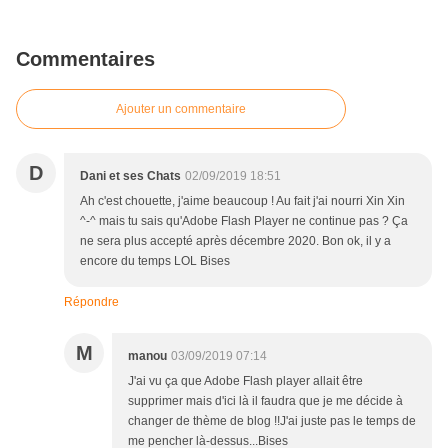
Commentaires
Ajouter un commentaire
D
Dani et ses Chats
02/09/2019 18:51
Ah c'est chouette, j'aime beaucoup ! Au fait j'ai nourri Xin Xin
^-^ mais tu sais qu'Adobe Flash Player ne continue pas ? Ça
ne sera plus accepté après décembre 2020. Bon ok, il y a
encore du temps LOL Bises
Répondre
M
manou
03/09/2019 07:14
J'ai vu ça que Adobe Flash player allait être
supprimer mais d'ici là il faudra que je me décide à
changer de thème de blog !!J'ai juste pas le temps de
me pencher là-dessus...Bises