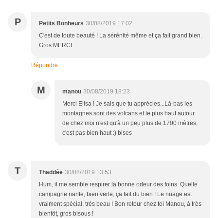
P
Petits Bonheurs
30/08/2019 17:02
C'est de toute beauté ! La sérénité même et ça fait grand bien.
Gros MERCI
Répondre
M
manou
30/08/2019 18:23
Merci Elisa ! Je sais que tu apprécies...Là-bas les
montagnes sont des volcans et le plus haut autour
de chez moi n'est qu'à un peu plus de 1700 mètres,
c'est pas bien haut :) bises
T
Thaddée
30/08/2019 13:53
Hum, il me semble respirer la bonne odeur des foins. Quelle
campagne riante, bien verte, ça fait du bien ! Le nuage est
vraiment spécial, très beau ! Bon retour chez toi Manou, à très
bientôt, gros bisous !