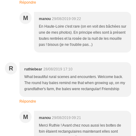
Répondre
M
manou
29/08/2019 09:22
En Haute-Loire c'est rare (on en voit des bâchées sur
une de mes photos). En principe elles sont à présent
toutes rentrées et la rosée de la nuit de les mouille
pas ! bisous (je ne t'oublie pas...)
R
ruthiebear
28/08/2019 17:10
What beautiful rural scenes and encounters. Welcome back.
The round hay bales remind me that when growing up, on my
grandfather's farm, the bales were rectangular! Friendship
Répondre
M
manou
29/08/2019 09:21
Merci Ruthie ! Avant chez nous aussi les bottes de
foin étaient rectangulaires maintenant elles sont