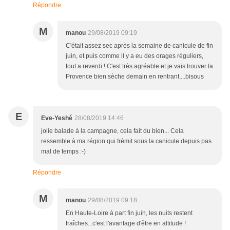
Répondre
M
manou
29/08/2019 09:19
C'était assez sec après la semaine de canicule de fin
juin, et puis comme il y a eu des orages réguliers,
tout a reverdi ! C'est très agréable et je vais trouver la
Provence bien sèche demain en rentrant....bisous
E
Eve-Yeshé
28/08/2019 14:46
jolie balade à la campagne, cela fait du bien... Cela
ressemble à ma région qui frémit sous la canicule depuis pas
mal de temps :-)
Répondre
M
manou
29/08/2019 09:18
En Haute-Loire à part fin juin, les nuits restent
fraîches...c'est l'avantage d'être en altitude !