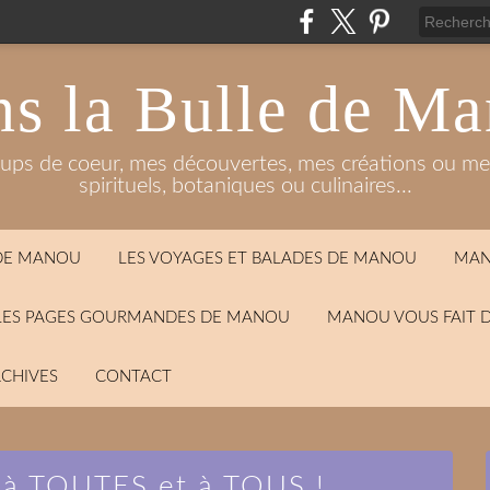
s la Bulle de M
oups de coeur, mes découvertes, mes créations ou mes
spirituels, botaniques ou culinaires...
 DE MANOU
LES VOYAGES ET BALADES DE MANOU
MAN
LES PAGES GOURMANDES DE MANOU
MANOU VOUS FAIT 
CHIVES
CONTACT
 à TOUTES et à TOUS !