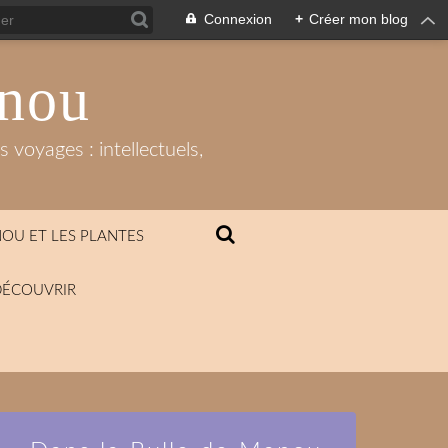
Connexion
+
Créer mon blog
anou
 voyages : intellectuels,
OU ET LES PLANTES
DÉCOUVRIR