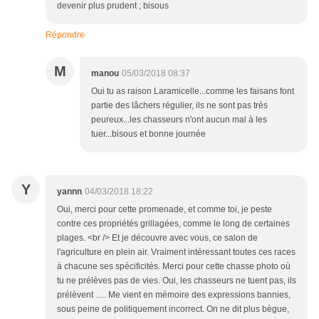
devenir plus prudent ; bisous
Répondre
M
manou
05/03/2018 08:37
Oui tu as raison Laramicelle...comme les faisans font
partie des lâchers régulier, ils ne sont pas très
peureux...les chasseurs n'ont aucun mal à les
tuer...bisous et bonne journée
Y
yannn
04/03/2018 18:22
Oui, merci pour cette promenade, et comme toi, je peste
contre ces propriétés grillagées, comme le long de certaines
plages. <br /> Et je découvre avec vous, ce salon de
l'agriculture en plein air. Vraiment intéressant toutes ces races
à chacune ses spécificités. Merci pour cette chasse photo où
tu ne prélèves pas de vies. Oui, les chasseurs ne tuent pas, ils
prélèvent ..... Me vient en mémoire des expressions bannies,
sous peine de politiquement incorrect. On ne dit plus bègue,