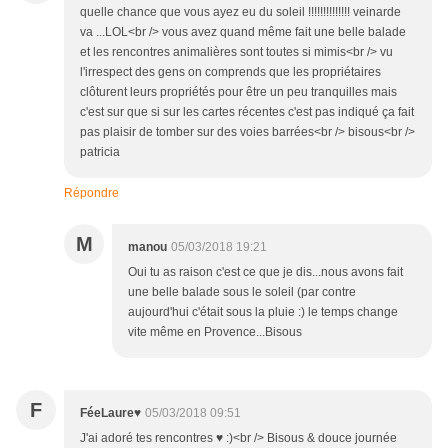
quelle chance que vous ayez eu du soleil !!!!!!!!!!!!!! veinarde
va ...LOL<br /> vous avez quand même fait une belle balade
et les rencontres animalières sont toutes si mimis<br /> vu
l'irrespect des gens on comprends que les propriétaires
clôturent leurs propriétés pour être un peu tranquilles mais
c'est sur que si sur les cartes récentes c'est pas indiqué ça fait
pas plaisir de tomber sur des voies barrées<br /> bisous<br />
patricia
Répondre
M
manou
05/03/2018 19:21
Oui tu as raison c'est ce que je dis...nous avons fait
une belle balade sous le soleil (par contre
aujourd'hui c'était sous la pluie :) le temps change
vite même en Provence...Bisous
F
FéeLaure♥
05/03/2018 09:51
J'ai adoré tes rencontres ♥ :)<br /> Bisous & douce journée