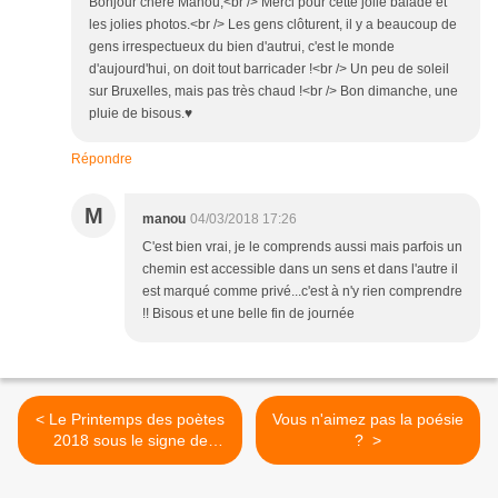
Bonjour chère Manou,<br /> Merci pour cette jolie balade et
les jolies photos.<br /> Les gens clôturent, il y a beaucoup de
gens irrespectueux du bien d'autrui, c'est le monde
d'aujourd'hui, on doit tout barricader !<br /> Un peu de soleil
sur Bruxelles, mais pas très chaud !<br /> Bon dimanche, une
pluie de bisous.♥
Répondre
M
manou
04/03/2018 17:26
C'est bien vrai, je le comprends aussi mais parfois un
chemin est accessible dans un sens et dans l'autre il
est marqué comme privé...c'est à n'y rien comprendre
!! Bisous et une belle fin de journée
< Le Printemps des poètes
Vous n'aimez pas la poésie
2018 sous le signe de
? >
l'ardeur