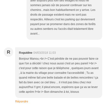
aller toujours plus loin des villages et nous ne
sommes jamais sûr de pouvoir continuer sur les
chemins...mais bon habituellement on y arrive. Les
droits de passage existent mais ne sont pas
respectés. Ailleurs c'est les parking qui deviennent
payant pour se promener dans des zones de forêts
ou autres sentiers ou l'accès était totalement libre
avant...
R
Roguidine
04/03/2018 11:03
Bonjour Manou,<br /> C'est pénible de ne pas pouvoir faire ce
que l'on a décidé ! chez nous aussi c'est un peu pareil !<br />
c'est pour cette raison que je téléphone , quelques jours avant
, à la mairie du village pour connaitre l'accessibilité ; Tu as
quand même fait une belle balade et de belles rencontres ! ça
fait du bien avec ce ciel bleu ... il n'est pas bleu chez moi
aujourd'hui !! grrr, il pleut encore, espérons que ça va se lever
cette aprèm !!<br /> Bon dimanche à toi, bisous
Répondre