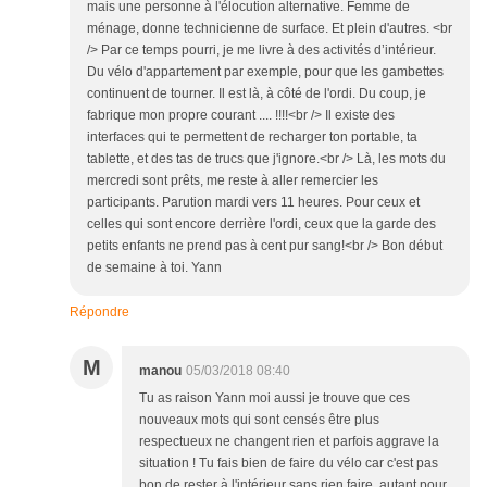
mais une personne à l'élocution alternative. Femme de
ménage, donne technicienne de surface. Et plein d'autres. <br
/> Par ce temps pourri, je me livre à des activités d’intérieur.
Du vélo d'appartement par exemple, pour que les gambettes
continuent de tourner. Il est là, à côté de l'ordi. Du coup, je
fabrique mon propre courant .... !!!!<br /> Il existe des
interfaces qui te permettent de recharger ton portable, ta
tablette, et des tas de trucs que j'ignore.<br /> Là, les mots du
mercredi sont prêts, me reste à aller remercier les
participants. Parution mardi vers 11 heures. Pour ceux et
celles qui sont encore derrière l'ordi, ceux que la garde des
petits enfants ne prend pas à cent pur sang!<br /> Bon début
de semaine à toi. Yann
Répondre
M
manou
05/03/2018 08:40
Tu as raison Yann moi aussi je trouve que ces
nouveaux mots qui sont censés être plus
respectueux ne changent rien et parfois aggrave la
situation ! Tu fais bien de faire du vélo car c'est pas
bon de rester à l'intérieur sans rien faire, autant pour