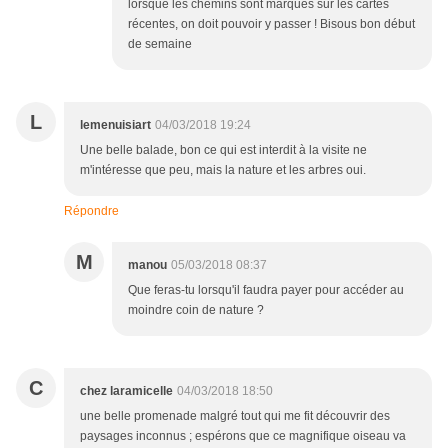
lorsque les chemins sont marqués sur les cartes
récentes, on doit pouvoir y passer ! Bisous bon début
de semaine
L
lemenuisiart
04/03/2018 19:24
Une belle balade, bon ce qui est interdit à la visite ne
m'intéresse que peu, mais la nature et les arbres oui.
Répondre
M
manou
05/03/2018 08:37
Que feras-tu lorsqu'il faudra payer pour accéder au
moindre coin de nature ?
C
chez laramicelle
04/03/2018 18:50
une belle promenade malgré tout qui me fit découvrir des
paysages inconnus ; espérons que ce magnifique oiseau va