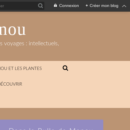
Connexion
+
Créer mon blog
anou
 voyages : intellectuels,
OU ET LES PLANTES
DÉCOUVRIR