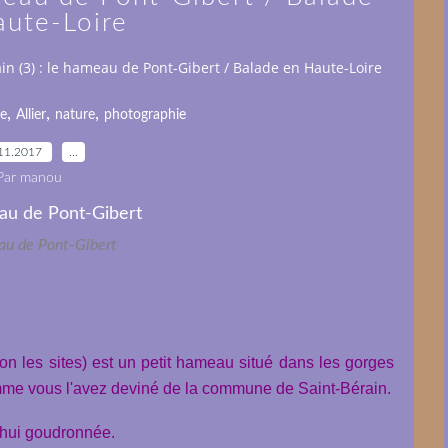
aute-Loire
in (3) : le hameau de Pont-Gibert / Balade en Haute-Loire
,
,
,
re
Allier
nature
photographie
11.2017
…
Par manou
u de Pont-Gibert
n les sites) est un petit hameau situé dans les gorges
comme vous l'avez deviné de la commune de Saint-Bérain.
d'hui goudronnée.