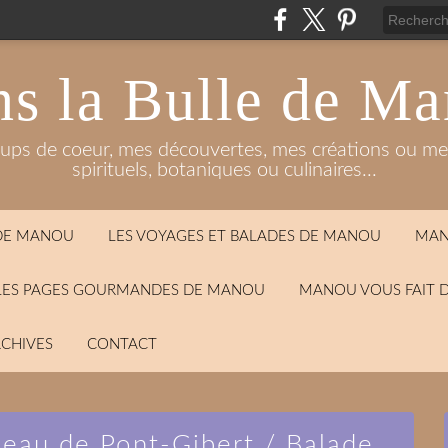
s la Bulle de M
oups de coeur, mes découvertes, mes créations ou mes
spirituels, botaniques ou culinaires...
 DE MANOU
LES VOYAGES ET BALADES DE MANOU
MAN
LES PAGES GOURMANDES DE MANOU
MANOU VOUS FAIT 
CHIVES
CONTACT
ameau de Pont-Gibert / Balade