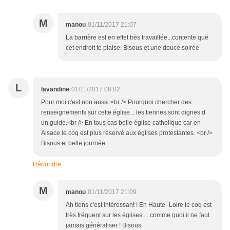
M
manou
01/11/2017 21:07
La barrière est en effet très travaillée...contente que
cet endroit te plaise. Bisous et une douce soirée
L
lavandine
01/11/2017 08:02
Pour moi c'est non aussi.<br /> Pourquoi chercher des
renseignements sur cette église... les tiennes sont dignes d
un guide.<br /> En tous cas belle église catholique car en
Alsace le coq est plus réservé aux églises protestantes. <br />
Bisous et belle journée.
Répondre
M
manou
01/11/2017 21:09
Ah tiens c'est intéressant ! En Haute- Loire le coq est
très fréquent sur les églises.... comme quoi il ne faut
jamais généraliser ! Bisous