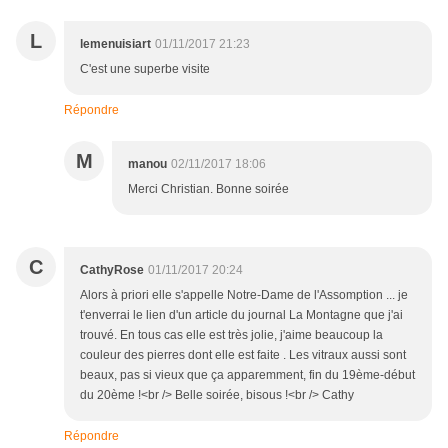
L
lemenuisiart
01/11/2017 21:23
C'est une superbe visite
Répondre
M
manou
02/11/2017 18:06
Merci Christian. Bonne soirée
C
CathyRose
01/11/2017 20:24
Alors à priori elle s'appelle Notre-Dame de l'Assomption ... je
t'enverrai le lien d'un article du journal La Montagne que j'ai
trouvé. En tous cas elle est très jolie, j'aime beaucoup la
couleur des pierres dont elle est faite . Les vitraux aussi sont
beaux, pas si vieux que ça apparemment, fin du 19ème-début
du 20ème !<br /> Belle soirée, bisous !<br /> Cathy
Répondre