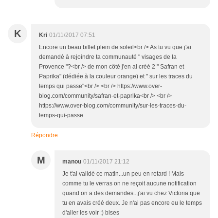
K
Kri
01/11/2017 07:51
Encore un beau billet plein de soleil<br /> As tu vu que j'ai
demandé à rejoindre ta communauté " visages de la
Provence "?<br /> de mon côté j'en ai créé 2 " Safran et
Paprika" (dédiée à la couleur orange) et " sur les traces du
temps qui passe"<br /> <br /> https://www.over-
blog.com/community/safran-et-paprika<br /> <br />
https://www.over-blog.com/community/sur-les-traces-du-
temps-qui-passe
Répondre
M
manou
01/11/2017 21:12
Je t'ai validé ce matin...un peu en retard ! Mais
comme tu le verras on ne reçoit aucune notification
quand on a des demandes...j'ai vu chez Victoria que
tu en avais créé deux. Je n'ai pas encore eu le temps
d'aller les voir :) bises