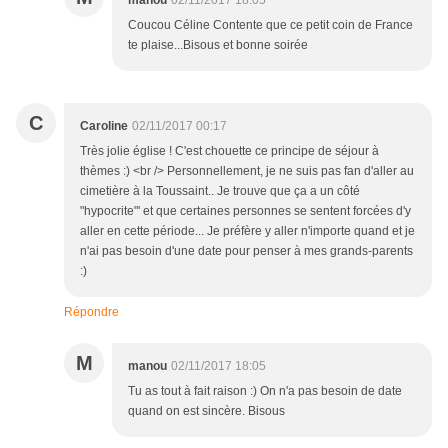
manou
02/11/2017 18:05
Coucou Céline Contente que ce petit coin de France
te plaise...Bisous et bonne soirée
C
Caroline
02/11/2017 00:17
Très jolie église ! C'est chouette ce principe de séjour à
thèmes :) <br /> Personnellement, je ne suis pas fan d'aller au
cimetière à la Toussaint.. Je trouve que ça a un côté
"hypocrite"' et que certaines personnes se sentent forcées d'y
aller en cette période... Je préfère y aller n'importe quand et je
n'ai pas besoin d'une date pour penser à mes grands-parents
:)
Répondre
M
manou
02/11/2017 18:05
Tu as tout à fait raison :) On n'a pas besoin de date
quand on est sincère. Bisous