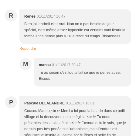
R
Renee
01/11/2017 16:47
Bien joli endroit c'est vrai. Non on a pas besoin de jour
spécial, c'est même assez hypocrite car certains vont fleurir la
tombe et ne pense plus a lui le reste du temps. Bisousssss
Répondre
M
manou
01/11/2017 20:47
Tu as raison c'est tout à fait ce que je pense aussi.
Bisous
P
Pascale DELALANDRE
01/11/2017 16:01
Coucou Manou,<br /> Merci à toi pour la balade dans ce petit
village et la découverte de son église.<br /> Tu nous
présentes des tas de détails.<br /> J'avoue et tu le sais, que je
ne suis pas très portée sur l'urbanisme, mais l'endroit est
séduisant et inspire au calme.<br /> Bises et belle fin de