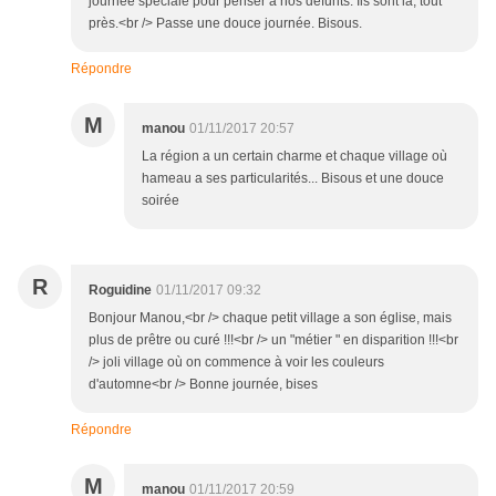
journée spéciale pour penser à nos défunts. Ils sont là, tout
près.<br /> Passe une douce journée. Bisous.
Répondre
M
manou
01/11/2017 20:57
La région a un certain charme et chaque village où
hameau a ses particularités... Bisous et une douce
soirée
R
Roguidine
01/11/2017 09:32
Bonjour Manou,<br /> chaque petit village a son église, mais
plus de prêtre ou curé !!!<br /> un "métier " en disparition !!!<br
/> joli village où on commence à voir les couleurs
d'automne<br /> Bonne journée, bises
Répondre
M
manou
01/11/2017 20:59