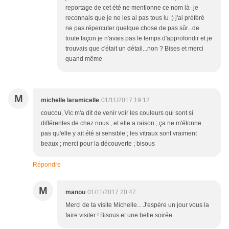
reportage de cet été ne mentionne ce nom là- je
reconnais que je ne les ai pas tous lu :) j'ai préféré
ne pas répercuter quelque chose de pas sûr...de
toute façon je n'avais pas le temps d'approfondir et je
trouvais que c'était un détail...non ? Bises et merci
quand même
M
michelle laramicelle
01/11/2017 19:12
coucou, Vic m'a dit de venir voir les couleurs qui sont si
différentes de chez nous , et elle a raison ; ça ne m'étonne
pas qu'elle y ait été si sensible ; les vitraux sont vraiment
beaux ; merci pour la découverte ; bisous
Répondre
M
manou
01/11/2017 20:47
Merci de ta visite Michelle... J'espère un jour vous la
faire visiter ! Bisous et une belle soirée