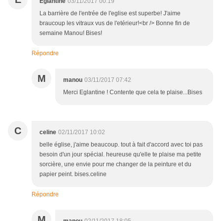
Eglantine
03/11/2017 00:19
La barrière de l'entrée de l'eglise est superbe! J'aime
braucoup les vitraux vus de l'etérieur!<br /> Bonne fin de
semaine Manou! Bises!
Répondre
M
manou
03/11/2017 07:42
Merci Eglantine ! Contente que cela te plaise...Bises
C
celine
02/11/2017 10:02
belle église, j'aime beaucoup. tout à fait d'accord avec toi pas
besoin d'un jour spécial. heureuse qu'elle te plaise ma petite
sorcière, une envie pour me changer de la peinture et du
papier peint. bises.celine
Répondre
M