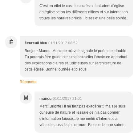
C'est en effet le cas...les curés se baladent d'église
en église selon les différents offices et sur internet on
trouve les horaires précis... bises et une belle soirée
É
écureuil bleu
01/11/2017 08:52
Bonjour Manou. Merci de m'avoir signalé le poème e, double.
Tu pourrais être guide car tu sais susciter l'envie en apportant
des explications claires et judicieuses sur l'architecture de
cette église. Bonne journée et bisous
Répondre
M
manou
01/11/2017 21:01
Merci Brigitte ! Il ne faut pas exagérer :) mais je suis
curieuse de nature et j'essaie de n'a pas donner
d'information fausse...je me méfie d'Internet qui
véhicule aussi bcp d'erreurs. Bises et bonne soirée