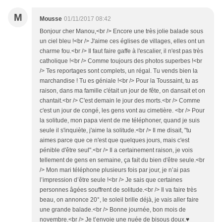
M
Mousse
01/11/2017 08:42
Bonjour cher Manou,<br /> Encore une très jolie balade sous
un ciel bleu !<br /> J'aime ces églises de villages, elles ont un
charme fou.<br /> Il faut faire gaffe à l'escalier, il n'est pas très
catholique !<br /> Comme toujours des photos superbes !<br
/> Tes reportages sont complets, un régal. Tu vends bien la
marchandise ! Tu es géniale !<br /> Pour la Toussaint, tu as
raison, dans ma famille c'était un jour de fête, on dansait et on
chantait.<br /> C'est demain le jour des morts.<br /> Comme
c'est un jour de congé, les gens vont au cimetière. <br /> Pour
la solitude, mon papa vient de me téléphoner, quand je suis
seule il s'inquiète, j'aime la solitude.<br /> Il me disait, "tu
aimes parce que ce n'est que quelques jours, mais c'est
pénible d'être seul".<br /> Il a certainement raison, je vois
tellement de gens en semaine, ça fait du bien d'être seule.<br
/> Mon mari téléphone plusieurs fois par jour, je n’ai pas
l’impression d’être seule !<br /> Je sais que certaines
personnes âgées souffrent de solitude.<br /> Il va faire très
beau, on annonce 20°, le soleil brille déjà, je vais aller faire
une grande balade.<br /> Bonne journée, bon mois de
novembre.<br /> Je t’envoie une nuée de bisous doux.♥