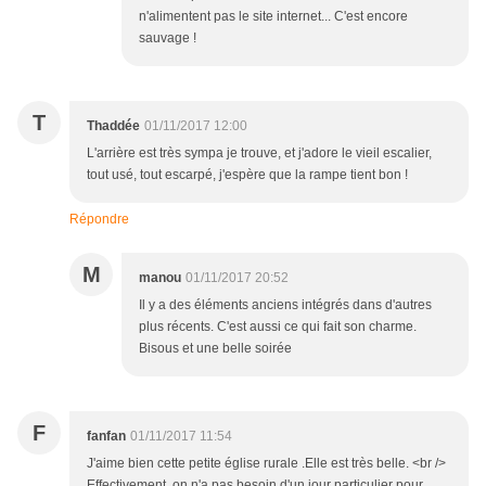
n'alimentent pas le site internet... C'est encore
sauvage !
T
Thaddée
01/11/2017 12:00
L'arrière est très sympa je trouve, et j'adore le vieil escalier,
tout usé, tout escarpé, j'espère que la rampe tient bon !
Répondre
M
manou
01/11/2017 20:52
Il y a des éléments anciens intégrés dans d'autres
plus récents. C'est aussi ce qui fait son charme.
Bisous et une belle soirée
F
fanfan
01/11/2017 11:54
J'aime bien cette petite église rurale .Elle est très belle. <br />
Effectivement, on n'a pas besoin d'un jour particulier pour