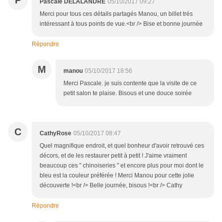
P
Pascale DELALANDRE
05/10/2017 09:27
Merci pour tous ces détails partagés Manou, un billet très
intéressant à tous points de vue.<br /> Bise et bonne journée
Répondre
M
manou
05/10/2017 18:56
Merci Pascale. je suis contente que la visite de ce
petit salon te plaise. Bisous et une douce soirée
C
CathyRose
05/10/2017 08:47
Quel magnifique endroit, et quel bonheur d'avoir retrouvé ces
décors, et de les restaurer petit à petit ! J'aime vraiment
beaucoup ces " chinoiseries " et encore plus pour moi dont le
bleu est la couleur préférée ! Merci Manou pour cette jolie
découverte !<br /> Belle journée, bisous !<br /> Cathy
Répondre