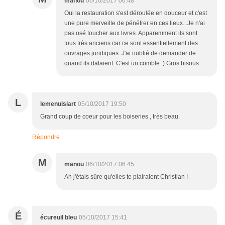
manou
06/10/2017 06:48
Oui la restauration s'est déroulée en douceur et c'est
une pure merveille de pénétrer en ces lieux...Je n'ai
pas osé toucher aux livres. Apparemment ils sont
tous très anciens car ce sont essentiellement des
ouvrages juridiques. J'ai oublié de demander de
quand ils dataient. C'est un comble :) Gros bisous
L
lemenuisiart
05/10/2017 19:50
Grand coup de coeur pour les boiseries , très beau.
Répondre
M
manou
06/10/2017 06:45
Ah j'étais sûre qu'elles te plairaient Christian !
É
écureuil bleu
05/10/2017 15:41