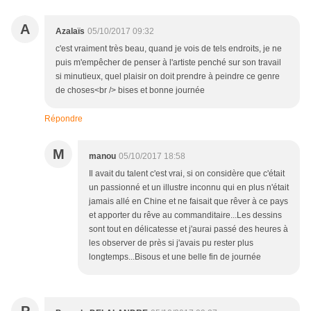
A
Azalaïs
05/10/2017 09:32
c'est vraiment très beau, quand je vois de tels endroits, je ne
puis m'empêcher de penser à l'artiste penché sur son travail
si minutieux, quel plaisir on doit prendre à peindre ce genre
de choses<br /> bises et bonne journée
Répondre
M
manou
05/10/2017 18:58
Il avait du talent c'est vrai, si on considère que c'était
un passionné et un illustre inconnu qui en plus n'était
jamais allé en Chine et ne faisait que rêver à ce pays
et apporter du rêve au commanditaire...Les dessins
sont tout en délicatesse et j'aurai passé des heures à
les observer de près si j'avais pu rester plus
longtemps...Bisous et une belle fin de journée