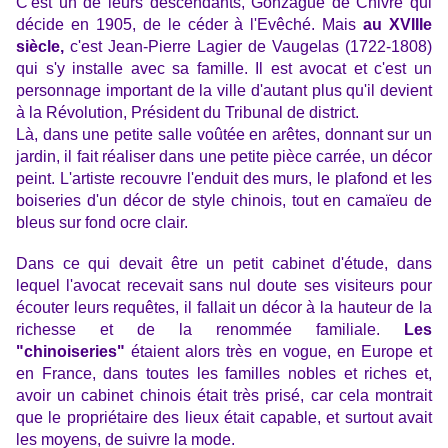
C'est un de leurs descendants, Gonzague de Chivré qui
décide en 1905, de le céder à l'Evêché.
Mais
au XVIIIe
siècle,
c'est Jean-Pierre Lagier de Vaugelas (1722-1808)
qui s'y installe avec sa famille. Il est avocat et c'est un
personnage important de la ville d'autant plus qu'il devient
à la Révolution, Président du Tribunal de district.
Là, dans une petite salle voûtée en arêtes, donnant sur un
jardin, il fait réaliser dans une petite pièce carrée, un décor
peint.
L'artiste recouvre l'enduit des murs, le plafond et les
boiseries d'un décor de style chinois, tout en camaïeu de
bleus sur fond ocre clair.
Dans ce qui devait être un petit cabinet d'étude, dans
lequel l'avocat recevait sans nul doute ses visiteurs pour
écouter leurs requêtes, il fallait un décor à la hauteur de la
richesse et de la renommée familiale.
Les
"chinoiseries"
étaient alors très en vogue, en Europe et
en France, dans toutes les familles nobles et riches et,
avoir un cabinet chinois était très prisé, car cela montrait
que le propriétaire des lieux était capable, et surtout avait
les moyens, de suivre la mode.