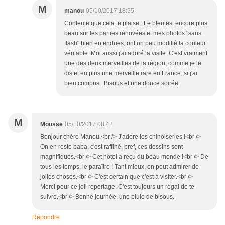
M
manou
05/10/2017 18:55
Contente que cela te plaise...Le bleu est encore plus
beau sur les parties rénovées et mes photos "sans
flash" bien entendues, ont un peu modifié la couleur
véritable. Moi aussi j'ai adoré la visite. C'est vraiment
une des deux merveilles de la région, comme je le
dis et en plus une merveille rare en France, si j'ai
bien compris...Bisous et une douce soirée
M
Mousse
05/10/2017 08:42
Bonjour chère Manou,<br /> J'adore les chinoiseries !<br />
On en reste baba, c'est raffiné, bref, ces dessins sont
magnifiques.<br /> Cet hôtel a reçu du beau monde !<br /> De
tous les temps, le paraître ! Tant mieux, on peut admirer de
jolies choses.<br /> C'est certain que c'est à visiter.<br />
Merci pour ce joli reportage. C'est toujours un régal de te
suivre.<br /> Bonne journée, une pluie de bisous.
Répondre