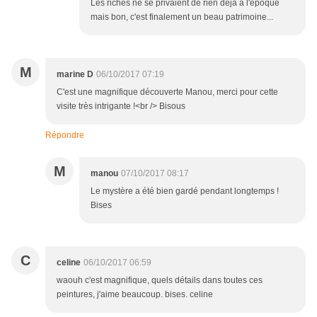
Les riches ne se privaient de rien déjà à l'époque
mais bon, c'est finalement un beau patrimoine...
M
marine D
06/10/2017 07:19
C'est une magnifique découverte Manou, merci pour cette
visite très intrigante !<br /> Bisous
Répondre
M
manou
07/10/2017 08:17
Le mystère a été bien gardé pendant longtemps !
Bises
C
celine
06/10/2017 06:59
waouh c'est magnifique, quels détails dans toutes ces
peintures, j'aime beaucoup. bises. celine