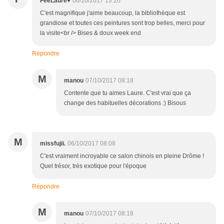
FéeLaure♥
06/10/2017 13:20
C'est magnifique j'aime beaucoup, la bibliothèque est
grandiose et toutes ces peintures sont trop belles, merci pour
la visite<br /> Bises & doux week end
Répondre
M
manou
07/10/2017 08:18
Contente que tu aimes Laure. C'est vrai que ça
change des habituelles décorations :) Bisous
M
missfujii.
06/10/2017 08:08
C'est vraiment incroyable ce salon chinois en pleine Drôme !
Quel trésor, très exotique pour l'époque
Répondre
M
manou
07/10/2017 08:18