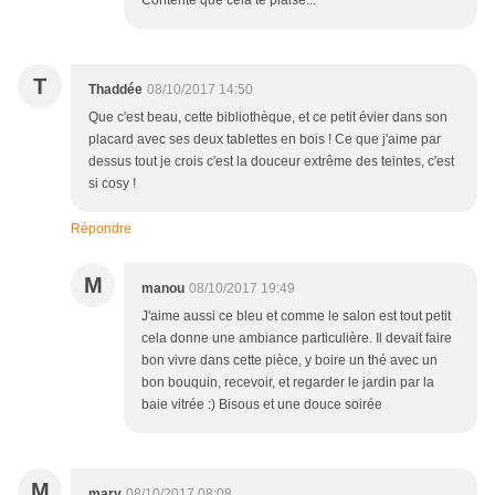
Contente que cela te plaise...
T
Thaddée
08/10/2017 14:50
Que c'est beau, cette bibliothèque, et ce petit évier dans son
placard avec ses deux tablettes en bois ! Ce que j'aime par
dessus tout je crois c'est la douceur extrême des teintes, c'est
si cosy !
Répondre
M
manou
08/10/2017 19:49
J'aime aussi ce bleu et comme le salon est tout petit
cela donne une ambiance particulière. Il devait faire
bon vivre dans cette pièce, y boire un thé avec un
bon bouquin, recevoir, et regarder le jardin par la
baie vitrée :) Bisous et une douce soirée
M
mary
08/10/2017 08:08