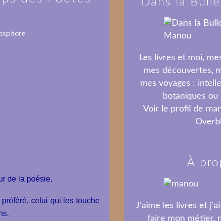
Dans la Bull
hosphore
Les livres et moi, me
mes découvertes, m
mes voyages : intellec
botaniques ou c
Voir le profil de
ma
Overb
À pro
r de la poésie.
préféré, celui qui les touche
J'aime les livres et j'
ans.
faire mon métier, m