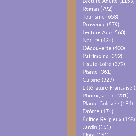
Lecture Adulte
(1153)
Roman
(792)
Tourisme
(658)
Provence
(579)
Lecture Ado
(560)
Nature
(424)
Découverte
(400)
Patrimoine
(392)
Haute-Loire
(379)
Plante
(361)
Cuisine
(329)
Littérature Française
(
Photographie
(201)
Plante Cultivée
(184)
Drôme
(174)
Édifice Religieux
(168)
Jardin
(161)
Flore
(151)