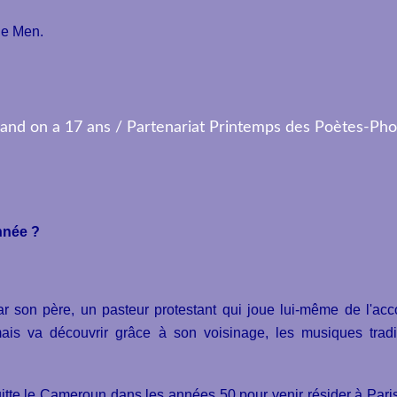
le Men.
année ?
ar son père, un pasteur protestant qui joue lui-même de l'acc
is va découvrir grâce à son voisinage, les musiques tradi
uitte le Cameroun dans les années 50 pour venir résider à Paris 