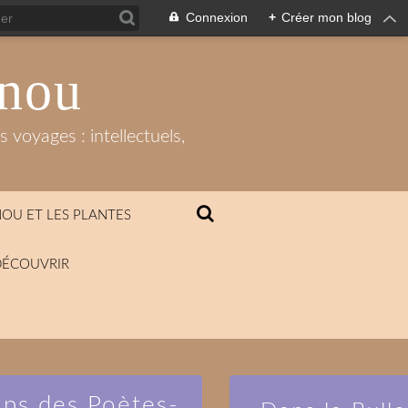
Connexion
+
Créer mon blog
anou
 voyages : intellectuels,
OU ET LES PLANTES
DÉCOUVRIR
mps des Poètes-