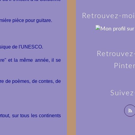
Retrouvez-moi
emière pièce pour guitare.
 musique de l'UNESCO.
Retrouvez
ire" et la même année, il se
Pinte
ture de poèmes, de contes, de
Suivez
rtout, sur tous les continents