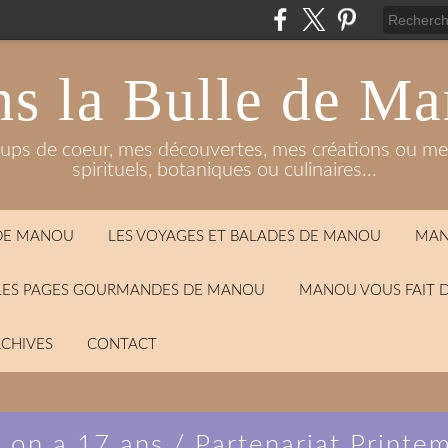
s la Bulle de M
oups de coeur, mes découvertes, mes créations ou mes
spirituels, botaniques ou culinaires...
 DE MANOU
LES VOYAGES ET BALADES DE MANOU
MAN
LES PAGES GOURMANDES DE MANOU
MANOU VOUS FAIT 
CHIVES
CONTACT
 on a 17 ans / Partenariat Printe