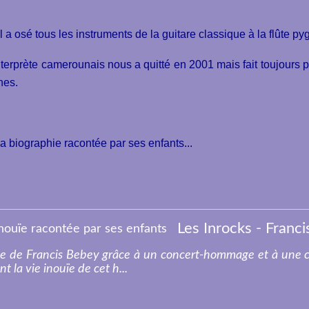
l a osé tous les instruments de la guitare classique à la flûte p
terprète camerounais nous a quitté en 2001 mais fait toujours p
nes.
 sa biographie racontée par ses enfants...
olle de Francis Bebey grâce à un concert-hommage et à une 
 la vie inouïe de cet h...