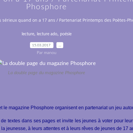
Phosphore
s sérieux quand on a 17 ans / Partenariat Printemps des Poètes-P
,
,
lecture
lecture ado
poésie
15.03.2017
…
Par manou
La double page du magazine Phosphore
et le magazine Phosphore organisent en partenariat un jeu autou
 textes dans ses pages et invite les jeunes à voter pour leur 
 la jeunesse, à leurs attentes et à leurs rêves de jeunes de 17 