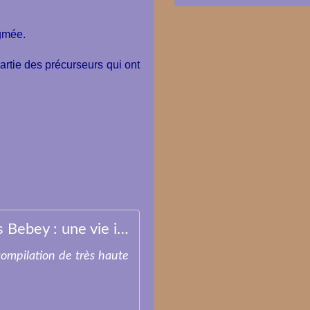
ygmée.
artie des précurseurs qui ont
Les Inrocks - Francis Bebey : une vie inouïe racontée par ses enfants
compilation de très haute