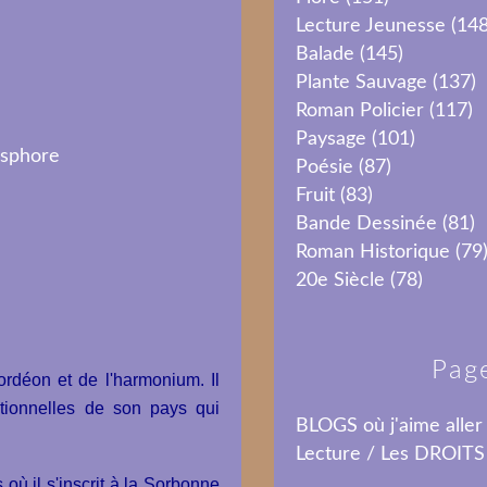
Lecture Jeunesse
(148
Balade
(145)
Plante Sauvage
(137)
Roman Policier
(117)
Paysage
(101)
Poésie
(87)
Fruit
(83)
Bande Dessinée
(81)
Roman Historique
(79
20e Siècle
(78)
Pag
ordéon et de l'harmonium. Il
tionnelles de son pays qui
BLOGS où j'aime aller
Lecture / Les DROITS
où il s'inscrit à la Sorbonne