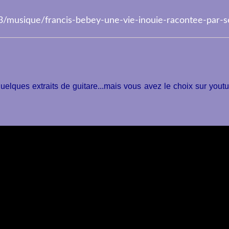
3/musique/francis-bebey-une-vie-inouie-racontee-par-
quelques extraits de guitare...mais vous avez le choix sur you