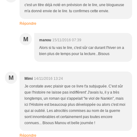
c'est un titre déjà noté en prévision de le lire, une blogueuse
m'a donné envie de le lire. tu confirmes cette envie.
Répondre
M
manou
15/11/2016 07:39
Alors si tu vas le lire, c'est sûr car durant l'hiver on a
bien plus de temps pour la lecture...Bisous
M
Mimi
14/11/2016 13:24
Je constate avec plaisir que ce livre t'a subjuguée. C'est sûr
que l'histoire ne laisse pas indifférent' J'avais lu, il y a très
longtemps, un roman qui s'appelait "le viol de Nankin", mais
ici l'Histoire est beaucoup plus développée ou alors c'est moi
qui ai oublié. Les atrocités commises au nom de la guerre
sont innombrables et certainement pas toutes encore
connues... Bisous Manou et belle journée !
Répondre