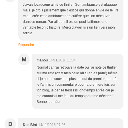
J'avais beaucoup aimé ce thriller. Son ambiance est glauque
mais, je crois justement que c'est ce qui donne envie de le lire
et qui crée cette ambiance particulière que l'on découvre
dans ce roman. Par ailleurs il est on peut l'affirmer, une
véritable leçon d'histoire. Merci d'avoir mis un lien vers mon
article.
Répondre
M
manou
14/11/2016 11:04
Normal car j'ai retrouvé la date où j'ai noté ce thriller
sur ma liste (c'est bien celle où tu en as parlé) même
si je ne me souviens plus du tout du premier jour où
je t'ai mis un commentaire pour la première fois sur
ton blog, je pense trèsssss longtemps après car je
me connais il me faut du temps pour me décider !!
Bonne journée
D
Doc Bird
14/11/2016 07:26