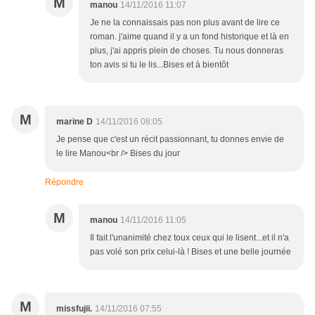
M
manou
14/11/2016 11:07
Je ne la connaissais pas non plus avant de lire ce
roman. j'aime quand il y a un fond historique et là en
plus, j'ai appris plein de choses. Tu nous donneras
ton avis si tu le lis...Bises et à bientôt
M
marine D
14/11/2016 08:05
Je pense que c'est un récit passionnant, tu donnes envie de
le lire Manou<br /> Bises du jour
Répondre
M
manou
14/11/2016 11:05
Il fait l'unanimité chez toux ceux qui le lisent...et il n'a
pas volé son prix celui-là ! Bises et une belle journée
M
missfujii.
14/11/2016 07:55