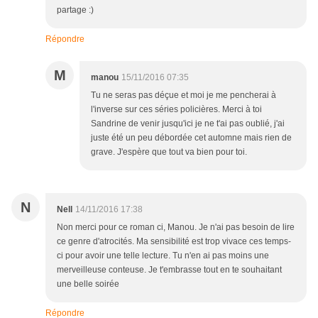
partage :)
Répondre
M
manou
15/11/2016 07:35
Tu ne seras pas déçue et moi je me pencherai à
l'inverse sur ces séries policières. Merci à toi
Sandrine de venir jusqu'ici je ne t'ai pas oublié, j'ai
juste été un peu débordée cet automne mais rien de
grave. J'espère que tout va bien pour toi.
N
Nell
14/11/2016 17:38
Non merci pour ce roman ci, Manou. Je n'ai pas besoin de lire
ce genre d'atrocités. Ma sensibilité est trop vivace ces temps-
ci pour avoir une telle lecture. Tu n'en ai pas moins une
merveilleuse conteuse. Je t'embrasse tout en te souhaitant
une belle soirée
Répondre