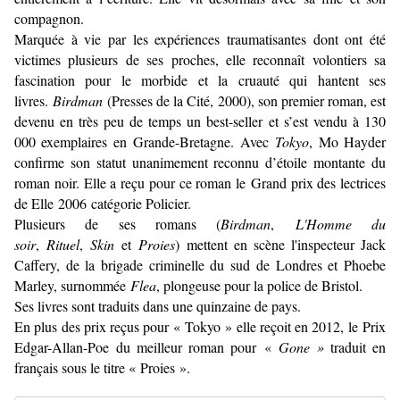
compagnon.
Marquée à vie par les expériences traumatisantes dont ont été
victimes plusieurs de ses proches, elle reconnaît volontiers sa
fascination pour le morbide et la cruauté qui hantent ses
livres.
Birdman
(Presses de la Cité, 2000), son premier roman, est
devenu en très peu de temps un best-seller et s’est vendu à 130
000 exemplaires en Grande-Bretagne. Avec
Tokyo
, Mo Hayder
confirme son statut unanimement reconnu d’étoile montante du
roman noir. Elle a reçu pour ce roman le Grand prix des lectrices
de Elle 2006 catégorie Policier.
Plusieurs de ses romans (
Birdman
,
L'Homme du
soir
,
Rituel
,
Skin
et
Proies
) mettent en scène l'inspecteur Jack
Caffery, de la brigade criminelle du sud de Londres et Phoebe
Marley, surnommée
Flea
, plongeuse pour la police de Bristol.
Ses livres sont traduits dans une quinzaine de pays.
En plus des prix reçus pour « Tokyo » elle reçoit en 2012, le Prix
Edgar-Allan-Poe du meilleur roman pour «
Gone »
traduit en
français sous le titre « Proies ».