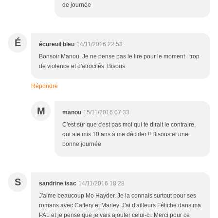
de journée
É
écureuil bleu
14/11/2016 22:53
Bonsoir Manou. Je ne pense pas le lire pour le moment : trop
de violence et d'atrocités. Bisous
Répondre
M
manou
15/11/2016 07:33
C'est sûr que c'est pas moi qui te dirait le contraire,
qui aie mis 10 ans à me décider !! Bisous et une
bonne journée
S
sandrine isac
14/11/2016 18:28
J'aime beaucoup Mo Hayder. Je la connais surtout pour ses
romans avec Caffery et Marley. J'ai d'ailleurs Fétiche dans ma
PAL et je pense que je vais ajouter celui-ci. Merci pour ce