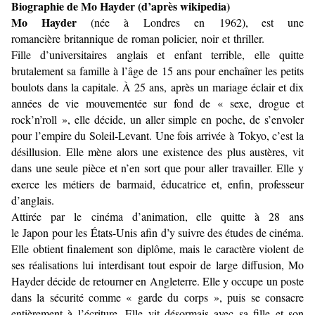
Biographie de Mo Hayder (d’après wikipedia)
Mo Hayder
(née à Londres en 1962), est une
romancière britannique de roman policier, noir et thriller.
Fille d’universitaires anglais et enfant terrible, elle quitte
brutalement sa famille à l’âge de 15 ans pour enchaîner les petits
boulots dans la capitale. À 25 ans, après un mariage éclair et dix
années de vie mouvementée sur fond de « sexe, drogue et
rock’n’roll », elle décide, un aller simple en poche, de s’envoler
pour l’empire du Soleil-Levant. Une fois arrivée à Tokyo, c’est la
désillusion. Elle mène alors une existence des plus austères, vit
dans une seule pièce et n’en sort que pour aller travailler. Elle y
exerce les métiers de barmaid, éducatrice et, enfin, professeur
d’anglais.
Attirée par le cinéma d’animation, elle quitte à 28 ans
le Japon pour les États-Unis afin d’y suivre des études de cinéma.
Elle obtient finalement son diplôme, mais le caractère violent de
ses réalisations lui interdisant tout espoir de large diffusion, Mo
Hayder décide de retourner en Angleterre. Elle y occupe un poste
dans la sécurité comme « garde du corps », puis se consacre
entièrement à l’écriture. Elle vit désormais avec sa fille et son