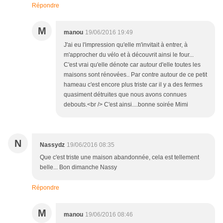
Répondre
M
manou
19/06/2016 19:49
J'ai eu l'impression qu'elle m'invitait à entrer, à
m'approcher du vélo et à découvrit ainsi le four...
C'est vrai qu'elle dénote car autour d'elle toutes les
maisons sont rénovées.. Par contre autour de ce petit
hameau c'est encore plus triste car il y a des fermes
quasiment détruites que nous avons connues
debouts.<br /> C'est ainsi....bonne soirée Mimi
N
Nassydz
19/06/2016 08:35
Que c'est triste une maison abandonnée, cela est tellement
belle... Bon dimanche Nassy
Répondre
M
manou
19/06/2016 08:46