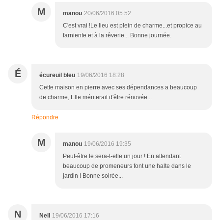
M
manou
20/06/2016 05:52
C'est vrai !Le lieu est plein de charme...et propice au
farniente et à la rêverie... Bonne journée.
É
écureuil bleu
19/06/2016 18:28
Cette maison en pierre avec ses dépendances a beaucoup
de charme; Elle mériterait d'être rénovée...
Répondre
M
manou
19/06/2016 19:35
Peut-être le sera-t-elle un jour ! En attendant
beaucoup de promeneurs font une halte dans le
jardin ! Bonne soirée...
N
Nell
19/06/2016 17:16