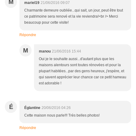
M
mariel19
21/06/2016 09:07
Charmante demeure oubliée...qui sait, un jour, peut être tout
ce patrimoine sera renové et la vie reviendra!<br /> Merci
beaucoup pour cette visite!
Répondre
M
manou
21/06/2016 15:44
Oui je le souhaite aussi...d'autant plus que les
maisons alentours sont toutes rénovées et pour la
plupart habitées...par des gens heureux, j'espère, et
qui savent apprécier leur chance car ce petit hameau
est adorable !
É
Églantine
20/06/2016 04:26
Cette maison nous parle!!! Très belles photos!
Répondre