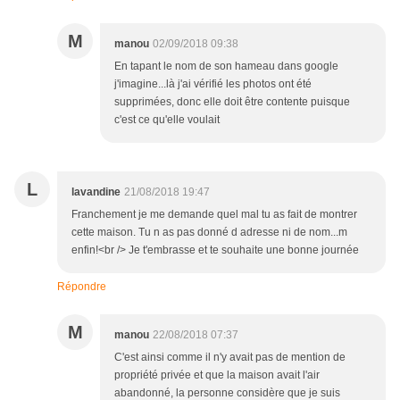
M
manou
02/09/2018 09:38
En tapant le nom de son hameau dans google
j'imagine...là j'ai vérifié les photos ont été
supprimées, donc elle doit être contente puisque
c'est ce qu'elle voulait
L
lavandine
21/08/2018 19:47
Franchement je me demande quel mal tu as fait de montrer
cette maison. Tu n as pas donné d adresse ni de nom...m
enfin!<br /> Je t'embrasse et te souhaite une bonne journée
Répondre
M
manou
22/08/2018 07:37
C'est ainsi comme il n'y avait pas de mention de
propriété privée et que la maison avait l'air
abandonné, la personne considère que je suis