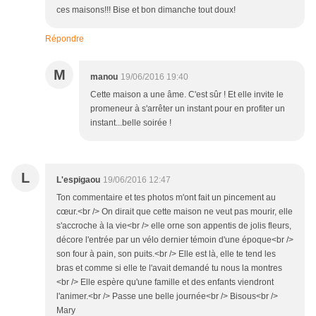
ces maisons!!! Bise et bon dimanche tout doux!
Répondre
M
manou
19/06/2016 19:40
Cette maison a une âme. C'est sûr ! Et elle invite le
promeneur à s'arrêter un instant pour en profiter un
instant...belle soirée !
L
L'espigaou
19/06/2016 12:47
Ton commentaire et tes photos m'ont fait un pincement au
cœur.<br /> On dirait que cette maison ne veut pas mourir, elle
s'accroche à la vie<br /> elle orne son appentis de jolis fleurs,
décore l'entrée par un vélo dernier témoin d'une époque<br />
son four à pain, son puits.<br /> Elle est là, elle te tend les
bras et comme si elle te l'avait demandé tu nous la montres
<br /> Elle espère qu'une famille et des enfants viendront
l'animer.<br /> Passe une belle journée<br /> Bisous<br />
Mary