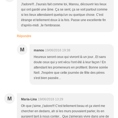
J'adore!!!. J'aurais fait comme toi, Manou, découvrir les lieux
qui ont gardé une âme. Ça se sent, ça se voit partout comme
si les lieux attendaient quelqu'un ou quelque chose. C'est
étrange et tellement doux à la fois. Passe une excellente fin
d'après-midi. Je t'embrasse.
Répondre
M
manou
19/06/2016 19:38
Heureux seront ceux qui vivront là un jour...Et sans
doute ceux qui y ont vécu l'ont été à leur façon ! En
attendant les promeneurs en profitent. Bonne soirée
Nell. J'espère que cette journée de fête des pères
s'est bien passée...
M
Maria-Lina
19/06/2016 13:29
Oh que j'aime, j'adore!!! C'est tellement beau et ça vient me
chercher en dedans, ah si les murs pouvaient parler, ils en
auraient tant à nous conter... Que j'aimerais vivre dans une de